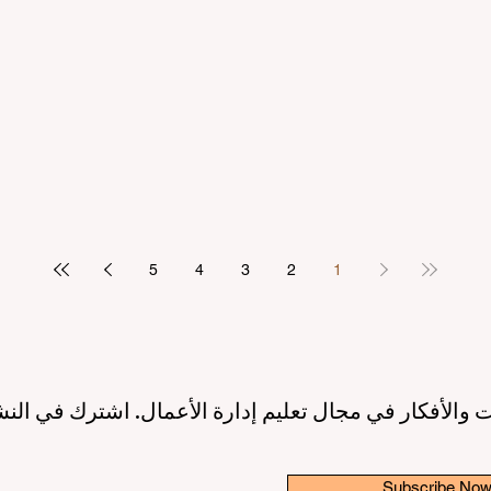
مرتكز على الطالب
بريادة الأعمال: عصر جديد لقادة ا
2 دقيقة قراءة
10 يونيو
3 دقيقة قراءة
ريق نحو جودة تعليمية أعلى بفضل
إطلاق مبادرة عالمية رائدة لترسيخ 
الاصطناعي ودعم الطلاب
والابتكار في قطاع التعليم الع
3 دقيقة قراءة
6 يونيو
3 دقيقة قراءة
5
4
3
2
1
 والأفكار في مجال تعليم إدارة الأعمال. اشترك في النش
Subscribe No