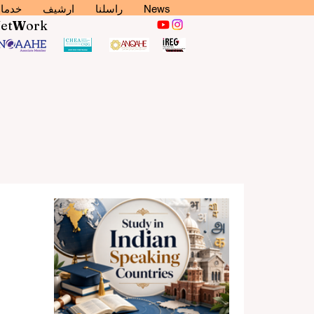
News
راسلنا
ارشيف
خدما
N
et
W
ork