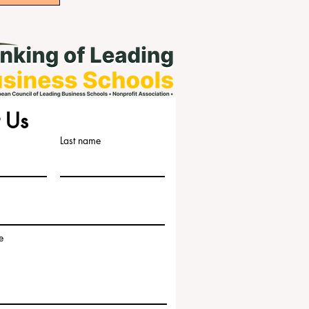
 Us
Last name
e