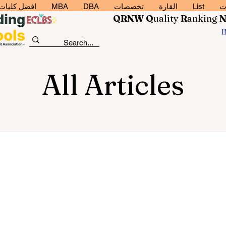
ت
List
القارة
تخصصات
DBA
MBA
افضل كليات إد
QRNW Q
uality
R
anking
All Articles