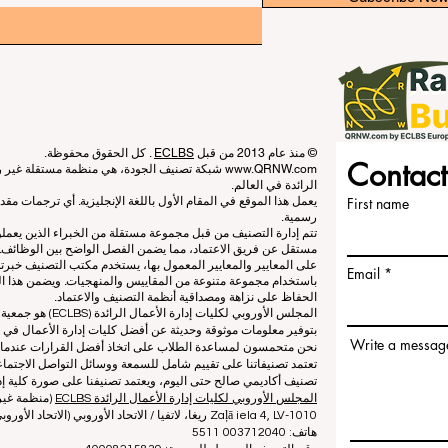
© منذ عام 2013 من قبل
ECLBS
. كل الحقوق محفوظة.
Contact
www.QRNW.com
شبكة تصنيف الجودة، هي منظمة مستقلة غير ربح
الرائدة في العالم.
First name
يعمل هذا الموقع في المقام الأول باللغة الإنجليزية. أي ترجمات م
رسمية.
تتم إدارة التصنيف من قبل مجموعة مستقلة من الخبراء الذين يعم
مستقل عن فريق الاعتماد، مما يضمن الفصل الواضح بين الوظائف. بي
على المعايير والمعايير المعمول بها، يستخدم مكتب التصنيف خبرته
Email
باستخدام مجموعة متنوعة من المقاييس والمنهجيات. ويضمن هذا الف
الحفاظ على نزاهة ومصداقية أنظمة التصنيف والاعتماد.
المجلس الأوروبي لكلي
بتوفير معلومات موثوقة وحديثة عن أفضل كليات إدارة الأعمال في ا
Write a messag
نحن متحمسون لمساعدة الطلاب على اتخاذ أفضل القرارات عندما يتعلق
تعتمد تصنيفاتنا على تقييم شامل للسمعة ووسائل التواصل الاجتماعي
تصنيف أكاديمي صالح حتى اليوم، ويعتمد تصنيفنا على صورة كلية إدا
المجلس الأوروبي لكليات إدارة الأعمال الرائدة ECLBS
(منظمة غير 
Zaļā iela 4, LV-1010 ريغا، لاتفيا / الاتحاد الأوروبي (الاتحاد الأوروبي)
هاتف: 003712040 5511