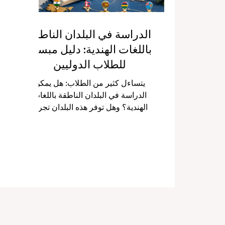
الدراسة في البلدان الناطقة
باللغات الهندية: دليل مبسط
للطلاب الدوليين
يتساءل كثير من الطلاب: هل يمكن
الدراسة في البلدان الناطقة باللغات
الهندية؟ وهل توفر هذه البلدان تجربة
تعليمية مفيدة ومناسبة للطلاب
الدوليين؟ والإجابة ببساطة: نعم. فهذه
البلدان والمناطق لا تقدم فقط برامج
أكاديمية، بل تمنح الطالب تجربة ثقافية
وإنسانية غنية، تجمع بين #التعليم و
#اللغة و #الثقافة و #التنوع_الدولي.
عندما نقول “البلدان الناطقة باللغات
الهندية”، لا نقصد الهند فقط، بل نقصد
أيضًا الدول والمجتمعات التي توجد فيها