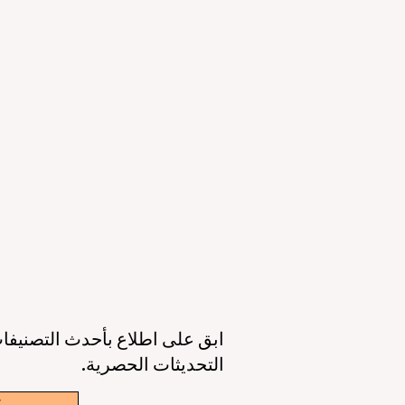
التعليمي والقدرات الرقمية
ال
23 يونيو
3 دقيقة قراءة
11 يونيو
عصر جديد للتعليم حول العالم: جودة أعلى،
أوروبا تقود الط
وصول أوسع، وطالب في قلب كل قرار
الذكاء 
6 يونيو
3 دقيقة قراءة
6 يونيو
ابق على اطلاع بأحدث التصنيفات
التحديثات الحصرية.
w