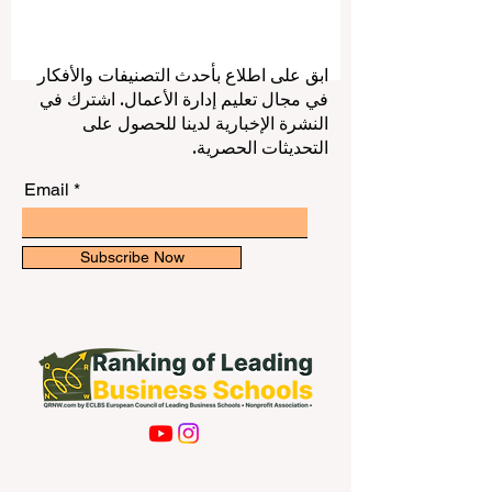
الضيافة والسياحة مرتبطة فقط بالفنادق،
والمطارات، وشركات السفر، والمطاعم،
ومكاتب الحجز التقليدية. فمع تطور الخدمات
الرقمية، أصبحت كثير من المهام تُدار عبر
ابق على اطلاع بأحدث التصنيفات والأفكار
الإنترنت، مما فتح فرصًا واسعة أمام الطلاب
في مجال تعليم إدارة الأعمال. اشترك في
لاكتساب الخبرة، وتحسين دخلهم، وبناء سيرة
النشرة الإخبارية لدينا للحصول على
ذاتية قوية قبل التخرج. العمل الأونلاين في
التحديثات الحصرية.
الضيافة والسياحة لا يعني فقط “و
Email
Subscribe Now