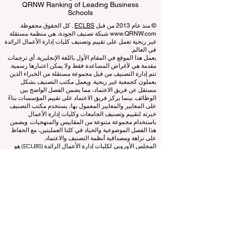
Business Schools
EUCDL European Council for Distance
Learning Accreditation
QRNW Ranking of Leading Business
Schools
© منذ عام 2013 من قبل
ECLBS
. كل الحقوق محفوظة.
www.QRNW.com
شبكة تصنيف الجودة، هي منظمة مستقلة
غير ربحية تعمل على تقييم وتصنيف كليات إدارة الأعمال الرائدة
في العالم.
يعمل هذا الموقع في المقام الأول باللغة الإنجليزية. أي ترجمات
مقدمة هي لأغراض المساعدة فقط ولا يمكن اعتبارها رسمية.
تتم إدارة التصنيف من قبل مجموعة مستقلة من الخبراء الذين
يعملون كجمعية غير ربحية. ويعمل مكتب التصنيف بشكل
مستقل عن فريق الاعتماد، مما يضمن الفصل الواضح بين
الوظائف. بينما يركز فريق الاعتماد على تقييم المؤسسات بناءً
على المعايير والمعايير المعمول بها، يستخدم مكتب التصنيف
خبرته لتقييم وتصنيف الجامعات وكليات إدارة الأعمال
باستخدام مجموعة متنوعة من المقاييس والمنهجيات. ويضمن
هذا الفصل الموضوعية والحياد في كلتا العمليتين، مع الحفاظ
على نزاهة ومصداقية أنظمة التصنيف والاعتماد.
المجلس الأوروبي لكليات إدارة الأعمال الرائدة (ECLBS) هو
جمعية غير ربحية تعنى بتعليم إدارة الأعمال. نحن ملتزمون
بتوفير معلومات موثوقة وحديثة عن أفضل كليات إدارة الأعمال
في العالم.
نحن متحمسون لمساعدة الطلاب على اتخاذ أفضل القرارات
عندما يتعلق الأمر باختيار كلية إدارة الأعمال المناسبة. تعتمد
تصنيفاتنا على تقييم شامل للسمعة ووسائل التواصل الاجتماعي