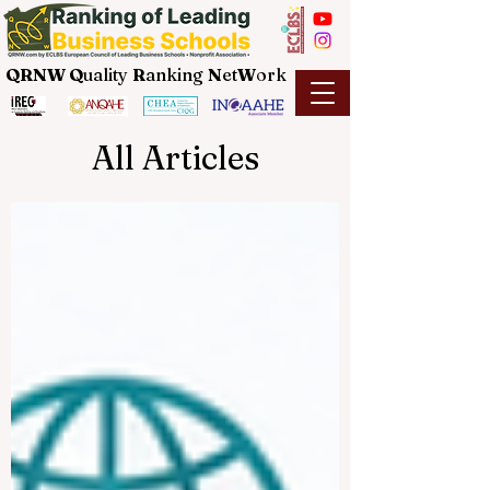
QRNW Q
uality
R
anking
N
et
W
ork
All Articles