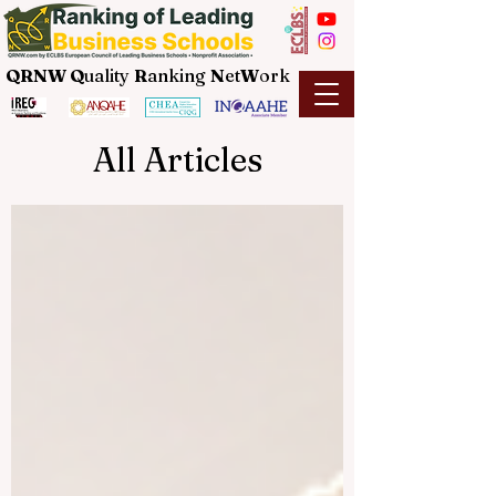
QRNW Q
uality
R
anking
N
et
W
ork
All Articles