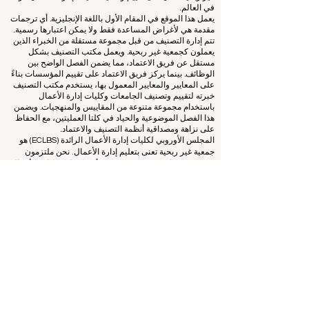
www.QRNW.com
شبكة تصنيف الجودة، هي منظمة مستقلة
غير ربحية تعمل على تقييم وتصنيف كليات إدارة الأعمال الرائدة
في العالم.
يعمل هذا الموقع في المقام الأول باللغة الإنجليزية. أي ترجمات
مقدمة هي لأغراض المساعدة فقط ولا يمكن اعتبارها رسمية.
تتم إدارة التصنيف من قبل مجموعة مستقلة من الخبراء الذين
يعملون كجمعية غير ربحية. ويعمل مكتب التصنيف بشكل
مستقل عن فريق الاعتماد، مما يضمن الفصل الواضح بين
الوظائف. بينما يركز فريق الاعتماد على تقييم المؤسسات بناءً
على المعايير والمعايير المعمول بها، يستخدم مكتب التصنيف
خبرته لتقييم وتصنيف الجامعات وكليات إدارة الأعمال
باستخدام مجموعة متنوعة من المقاييس والمنهجيات. ويضمن
هذا الفصل الموضوعية والحياد في كلتا العمليتين، مع الحفاظ
على نزاهة ومصداقية أنظمة التصنيف والاعتماد.
المجلس الأوروبي لكليات إدارة الأعمال الرائدة (ECLBS) هو
جمعية غير ربحية تعنى بتعليم إدارة الأعمال. نحن ملتزمون
بتوفير معلومات موثوقة وحديثة عن أفضل كليات إدارة الأعمال
في العالم.
نحن متحمسون لمساعدة الطلاب على اتخاذ أفضل القرارات
عندما يتعلق الأمر باختيار كلية إدارة الأعمال المناسبة. تعتمد
تصنيفاتنا على تقييم شامل للسمعة ووسائل التواصل الاجتماعي
وجودة الموقع الإلكتروني وما إلى ذلك... لا يوجد تصنيف أكاديمي
صالح حتى اليوم، ويعتمد تصنيفنا على صورة كلية إدارة الأعمال
في جميع أنحاء العالم.
المجلس الأوروبي لكليات إدارة الأعمال الرائدة ECLBS
(منظمة
غير ربحية)
Zaļā iela 4, LV-1010 ريغا، لاتفيا / الاتحاد الأوروبي (الاتحاد