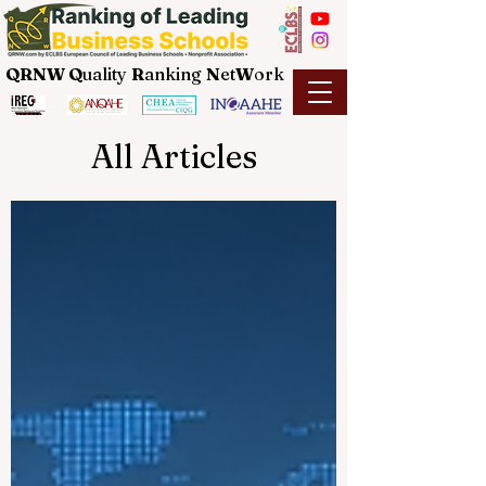
QRNW Q
uality
R
anking
N
et
W
ork
All Articles