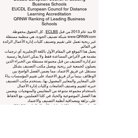
ECLBS European Council of Leading
Business Schools
EUCDL European Council for Distance
Learning Accreditation
QRNW Ranking of Leading Business
Schools
© منذ عام 2013 من قبل
ECLBS
. كل الحقوق محفوظة.
www.QRNW.com
شبكة تصنيف الجودة، هي منظمة مستقلة
غير ربحية تعمل على تقييم وتصنيف كليات إدارة الأعمال الرائدة
في العالم.
يعمل هذا الموقع في المقام الأول باللغة الإنجليزية. أي ترجمات
مقدمة هي لأغراض المساعدة فقط ولا يمكن اعتبارها رسمية.
تتم إدارة التصنيف من قبل مجموعة مستقلة من الخبراء الذين
يعملون كجمعية غير ربحية. ويعمل مكتب التصنيف بشكل
مستقل عن فريق الاعتماد، مما يضمن الفصل الواضح بين
الوظائف. بينما يركز فريق الاعتماد على تقييم المؤسسات بناءً
على المعايير والمعايير المعمول بها، يستخدم مكتب التصنيف
خبرته لتقييم وتصنيف الجامعات وكليات إدارة الأعمال
باستخدام مجموعة متنوعة من المقاييس والمنهجيات. ويضمن
هذا الفصل الموضوعية والحياد في كلتا العمليتين، مع الحفاظ
على نزاهة ومصداقية أنظمة التصنيف والاعتماد.
المجلس الأوروبي لكليات إدارة الأعمال الرائدة (ECLBS) هو
جمعية غير ربحية تعنى بتعليم إدارة الأعمال. نحن ملتزمون
بتوفير معلومات موثوقة وحديثة عن أفضل كليات إدارة الأعمال
في العالم.