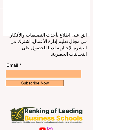
بدأت تقدم خصومات كبيرة على برامج
ماجستير إدارة الأعمال والماجستير المهني في
الأعمال؟ الإجابة: نعم، وهذا التوجه أصبح واضحً
في عدد من الجامعات والمؤسسات التعليمية
حول العالم. اللافت في الموضوع أن الأمر لا
يعني تراجع قيمة #ماجستير_إدارة_الأعمال، بل
ابق على اطلاع بأحدث التصنيفات والأفكار
يمكن فهمه بطريقة إيجابية تمامًا. فالتعليم
في مجال تعليم إدارة الأعمال. اشترك في
الإداري يتطور، والجامعات أصبحت أكثر وعيًا
النشرة الإخبارية لدينا للحصول على
باحتياجات الطلاب والمهنيين. لم يعد كل طالب
التحديثات الحصرية.
قادرًا أو راغبًا ف
Email
Subscribe Now