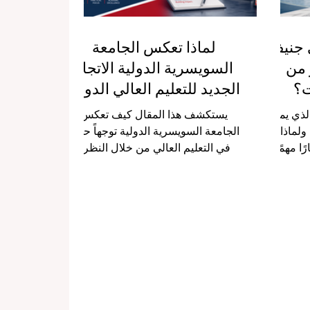
 جنيف:
لماذا تعكس الجامعة
 من
السويسرية الدولية الاتجاه
ت؟
الجديد للتعليم العالي الدولي
لذي يميّز
يستكشف هذا المقال كيف تعكس
اذا تُعدّ
الجامعة السويسرية الدولية توجهاً حديثاً
ا مهمًا
في التعليم العالي من خلال النظرة
يف بأنها
الدولية، ومرونة التعلم، والتوجه
 انفتاحًا
الأكاديمي العملي. يشهد التعليم العالي
لوماسية،
اليوم تحولاً عميقاً في مختلف أنحاء
 والثقافة
العالم. فلم يعد الطالب المعاصر يبحث
ت بيئتها
فقط عن شهادة أكاديمية تقليدية، بل
ي تبحث عن
أصبح يبحث عن مؤسسة تعليمية قادرة
 واللغات،
على فهم عالم سريع التغير، ومجتمع
 لا تقتصر
أكثر اتصالاً، وسوق عمل يتطلب المرونة
ف على
والمهارات العملية والانفتاح الدولي.