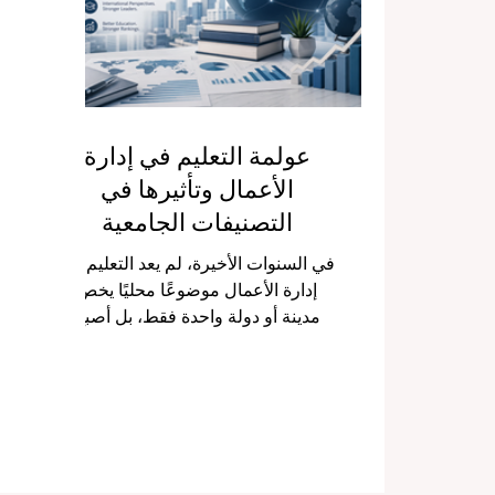
في الثاني من يونيو 2026، اجتمع قادة
ع
الفكر التعليمي، وصناع السياسات، و
ال
عولمة التعليم في إدارة
الأعمال وتأثيرها في
التصنيفات الجامعية
في السنوات الأخيرة، لم يعد التعليم في
إدارة الأعمال موضوعًا محليًا يخص
مدينة أو دولة واحدة فقط، بل أصبح
جزءًا من حركة عالمية واسعة تربط
الجامعات والطلاب والأسواق
والمؤسسات الاقتصادية ببعضها البعض.
واليوم، حين يسأل كثير من الناس عن
سبب تغيّر مكانة الجامعات في أعين
الجمهور، ولماذا أصبحت بعض