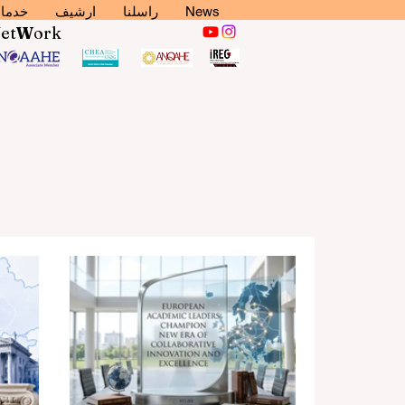
News
راسلنا
ارشيف
خدما
N
et
W
ork