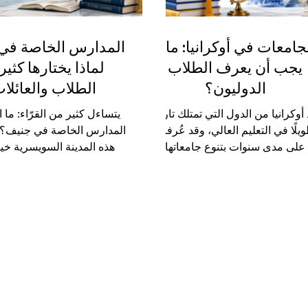
جامعات في أوكرانيا: ماذا
المدارس الخاصة في
يجب أن يعرف الطلاب
لماذا يختارها كثير
الدوليون؟
الطلاب والعائلا
د أوكرانيا من الدول التي تمتلك تاريخًا
يتساءل كثير من القرّاء: ما ا
يلًا في التعليم العالي، وقد عُرفت
المدارس الخاصة في جنيف؟ ولم
على مدى سنوات بتنوع جامعاتها
هذه المدينة السويسرية خيارً
امجها الأكاديمية في مجالات الطب،
للعائلات الدولية؟ تُعرف جن
والهندسة، والتكنولوجيا، وإدارة
واحدة من أكثر المدن الأوروبية
أعمال، والزراعة، والعلوم الإنسانية،
على العالم، فهي مدينة الدب
لفنون. ولهذا السبب، اهتم كثير من
والمنظمات الدولية، والأعمال،
الطلاب من مختلف دول العالم
المتعددة. ولهذا السبب، أصبح
الدراسة في أوكرانيا، خاصة بسبب
التعليمية جذابة للعائلات الت
تنوع التخصصات، والبيئة الطلابية
تعليم خاص يجمع بين الجودة،
تعددة الثقافات، والاهتمام بالتعليم
والانضباط، والانفتاح العالمي.
عملي والتطبيقي. هذا المقال يجيب
المدارس الخاصة في جني