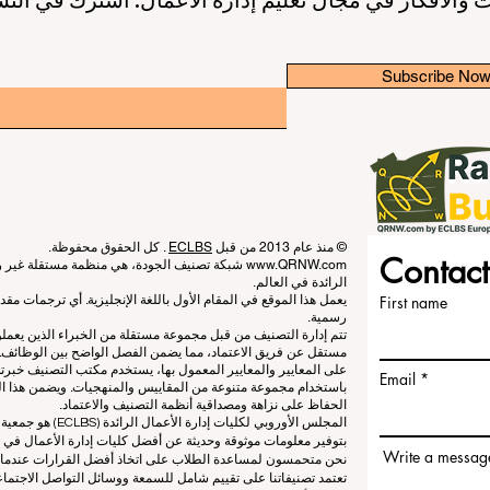
Subscribe No
© منذ عام 2013 من قبل
ECLBS
. كل الحقوق محفوظة.
Contact
www.QRNW.com
شبكة تصنيف الجودة، هي منظمة مستقلة غير ربح
الرائدة في العالم.
First name
يعمل هذا الموقع في المقام الأول باللغة الإنجليزية. أي ترجمات م
رسمية.
تتم إدارة التصنيف من قبل مجموعة مستقلة من الخبراء الذين يعم
مستقل عن فريق الاعتماد، مما يضمن الفصل الواضح بين الوظائف. بي
على المعايير والمعايير المعمول بها، يستخدم مكتب التصنيف خبرته
Email
باستخدام مجموعة متنوعة من المقاييس والمنهجيات. ويضمن هذا الف
الحفاظ على نزاهة ومصداقية أنظمة التصنيف والاعتماد.
المجلس الأوروبي لكلي
بتوفير معلومات موثوقة وحديثة عن أفضل كليات إدارة الأعمال في ا
Write a messag
نحن متحمسون لمساعدة الطلاب على اتخاذ أفضل القرارات عندما يتعلق
تعتمد تصنيفاتنا على تقييم شامل للسمعة ووسائل التواصل الاجتماعي