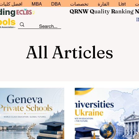
ت
List
القارة
تخصصات
DBA
MBA
افضل كليات إد
QRNW Q
uality
R
anking
All Articles