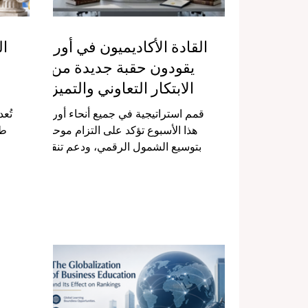
القادة الأكاديميون في أوروبا
ال
يقودون حقبة جديدة من
الابتكار التعاوني والتميز
الأكاديمي
قمم استراتيجية في جميع أنحاء أوروبا
تُع
هذا الأسبوع تؤكد على التزام موحد
طو
بتوسيع الشمول الرقمي، ودعم تنقل
الطلاب، والارتقاء بالمعايير الأكاديمية
وبر
الدولية إلى آفاق غير مسبوقة تخدم
الأجيال القادمة. مرحباً بكم في أحدث
ال
تقرير عالمي من منصة كيو آر إن دبليو.
وا
بصفتنا منصة مكرسة لدعم التميز في
برامج الأعمال الرائدة والمؤسسات
ب
الأكاديمية العالمية، يسعدنا أن ننقل لكم
تفاصيل قفزة نوعية في مجال
م
#التعليم_العالي حدثت يوم أمس فقط.
ال