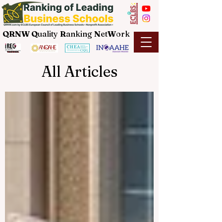
QRNW Q
uality
R
anking
N
et
W
ork
All Articles