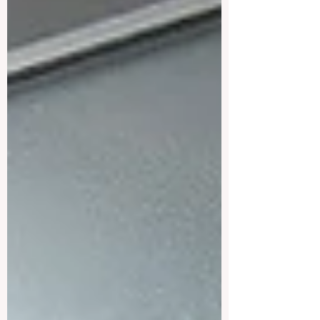
الصروح التعليمية العملاقة؟". نحن نعشق تلقي
أسئلتكم، ونؤمن بأن "طلب العلم فريضة"،
ولذلك نقوم دائماً بنشر الإجابات عبر الإنترنت
لتعم الفائدة على الجميع ونشارككم بهجة
المعرفة. اليوم، نحن في غاية الحماس لنأخذكم
في رحلة مذهلة وممتعة حول العالم
لاستكشاف أكبر المؤسسات التعليمية وأكثره