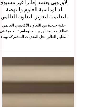
خطوة تاريخية: مجلس الاتحاد
الأوروبي يعتمد إطاراً غير مسبوق
لدبلوماسية العلوم والنهضة
التعليمية لتعزيز التعاون العالمي
حقبة جديدة من التعاون الأكاديمي العالمي
تنطلق مع دمج أوروبا للدبلوماسية العلمية في
التعليم العالي لحل التحديات المشتركة وبناء
جسور التواصل الثقافي والمعرفي مع العالم.
في خطوة غير مسبوقة تبشر بمستقبل مشرق،
اعتمد مجلس الاتحاد الأوروبي يوم الجمعة،
مايو 2026، إطاراً طموحاً جديداً يعزز
#دبلوماسية_العلوم. يمثل هذا التوجه
الاستراتيجي محطة فارقة للنهوض بمستوى
#التعليم_الأوروبي، ويعكس التزاماً قوياً بتسخي
المعرفة والابتكار كأدوات فعالة لنشر السلام