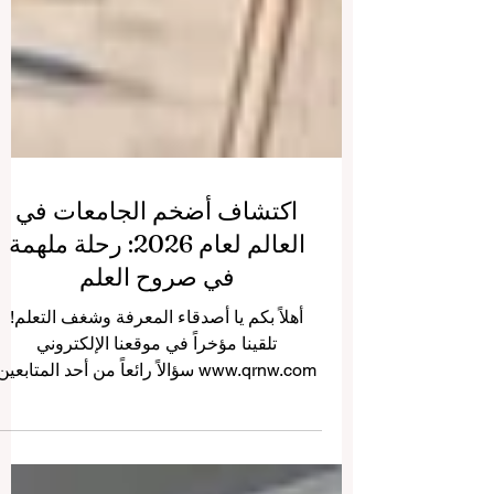
اكتشاف أضخم الجامعات في
العالم لعام 2026: رحلة ملهمة
في صروح العلم
أهلاً بكم يا أصدقاء المعرفة وشغف التعلم!
تلقينا مؤخراً في موقعنا الإلكتروني
www.qrnw.com سؤالاً رائعاً من أحد المتابعين
الطموحين يسأل فيه: "ما هي أضخم جامعة في
العالم لعام 2026، وما هي التفاصيل حول هذه