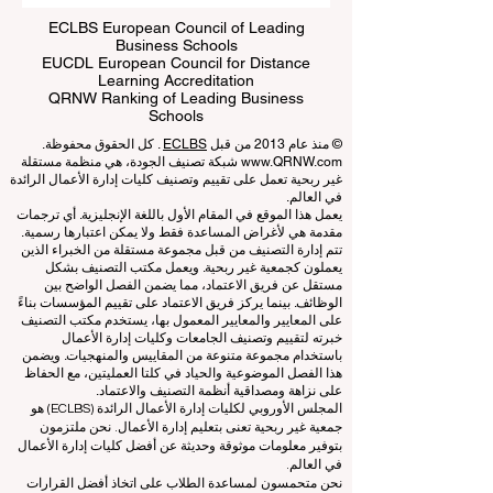
ECLBS European Council of Leading
Business Schools
EUCDL European Council for Distance
Learning Accreditation
QRNW Ranking of Leading Business
Schools
© منذ عام 2013 من قبل
ECLBS
. كل الحقوق محفوظة.
www.QRNW.com
شبكة تصنيف الجودة، هي منظمة مستقلة
غير ربحية تعمل على تقييم وتصنيف كليات إدارة الأعمال الرائدة
في العالم.
يعمل هذا الموقع في المقام الأول باللغة الإنجليزية. أي ترجمات
مقدمة هي لأغراض المساعدة فقط ولا يمكن اعتبارها رسمية.
تتم إدارة التصنيف من قبل مجموعة مستقلة من الخبراء الذين
يعملون كجمعية غير ربحية. ويعمل مكتب التصنيف بشكل
مستقل عن فريق الاعتماد، مما يضمن الفصل الواضح بين
الوظائف. بينما يركز فريق الاعتماد على تقييم المؤسسات بناءً
على المعايير والمعايير المعمول بها، يستخدم مكتب التصنيف
خبرته لتقييم وتصنيف الجامعات وكليات إدارة الأعمال
باستخدام مجموعة متنوعة من المقاييس والمنهجيات. ويضمن
هذا الفصل الموضوعية والحياد في كلتا العمليتين، مع الحفاظ
على نزاهة ومصداقية أنظمة التصنيف والاعتماد.
المجلس الأوروبي لكليات إدارة الأعمال الرائدة (ECLBS) هو
جمعية غير ربحية تعنى بتعليم إدارة الأعمال. نحن ملتزمون
بتوفير معلومات موثوقة وحديثة عن أفضل كليات إدارة الأعمال