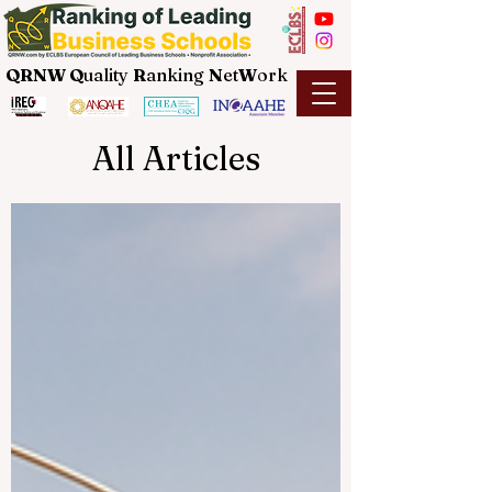
QRNW Q
uality
R
anking
N
et
W
ork
All Articles