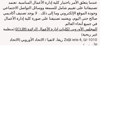
في العالم.
نحن متحمسون لمساعدة الطلاب على اتخاذ أفضل القرارات
عندما يتعلق الأمر باختيار كلية إدارة الأعمال المناسبة. تعتمد
تصنيفاتنا على تقييم شامل للسمعة ووسائل التواصل الاجتماعي
وجودة الموقع الإلكتروني وما إلى ذلك... لا يوجد تصنيف أكاديمي
صالح حتى اليوم، ويعتمد تصنيفنا على صورة كلية إدارة الأعمال
في جميع أنحاء العالم.
المجلس الأوروبي لكليات إدارة الأعمال الرائدة ECLBS
(منظمة
غير ربحية)
Zaļā iela 4, LV-1010 ريغا، لاتفيا / الاتحاد الأوروبي (الاتحاد
الأوروبي)
هاتف: 003712040 5511
رقم التعريف المسجل للجمعية: 40008215839
تاريخ تأسيس الجمعية: 11.10.2013
ECLBS هي عضو في مجموعة خبراء التصنيف الدولية IREG -
مرصد IREG للتصنيف الأكاديمي والتميز
في بلجيكا - أوروبا،
ومجلس اعتماد التعليم العالي (CHEA)، ومجموعة الجودة
الدولية (CIQG)
في الولايات المتحدة الأمريكية
والشبكة الدولية
لوكالات ضمان الجودة في التعليم العالي (INQAAHE)
في
أوروبا.
انضم إلينا في المؤتمر السنوي ECLBS 2024 في دبي
UAE2024 >>> www.UAE2024.com
منتدى التعليم العالمي 2026 يرسم خارطة