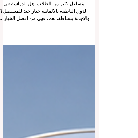
بالألمانية: دليل مبسّط للطلاب
الدوليين
يتساءل كثير من الطلاب: هل الدراسة في
الدول الناطقة بالألمانية خيار جيد للمستقبل؟
والإجابة ببساطة: نعم، فهي من أفضل الخيارات
للطلاب الذين يبحثون عن تعليم جاد، بيئة آمنة،
ثقافة منظمة، وفرص مهنية قوية بعد التخرج.
وتشمل هذه الدول عادةً ألمانيا، النمسا،
سويسرا، وليختنشتاين، وهي دول معروفة
بجودة الحياة، احترام الوقت، قوة الاقتصاد،
وتقدير التعليم العملي والبحث العلمي. تُعد
#الدول_الناطقة_بالألمانية وجهة مميزة
للطلاب الراغبين في دراسة #إدارة_الأعمال،
#الهندسة، #العلوم_التطبيقية، #الت