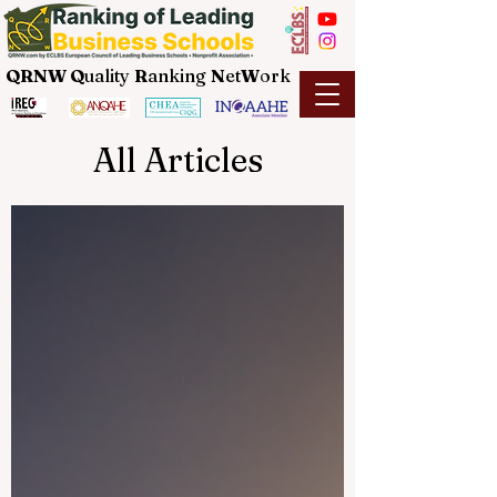
QRNW Q
uality
R
anking
N
et
W
ork
All Articles