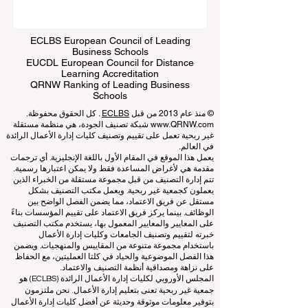
Submit
ECLBS European Council of Leading
Business Schools
EUCDL European Council for Distance
Learning Accreditation
QRNW Ranking of Leading Business
Schools
© منذ عام 2013 من قبل
ECLBS
. كل الحقوق محفوظة.
www.QRNW.com
شبكة تصنيف الجودة، هي منظمة مستقلة
غير ربحية تعمل على تقييم وتصنيف كليات إدارة الأعمال الرائدة
في العالم.
يعمل هذا الموقع في المقام الأول باللغة الإنجليزية. أي ترجمات
مقدمة هي لأغراض المساعدة فقط ولا يمكن اعتبارها رسمية.
تتم إدارة التصنيف من قبل مجموعة مستقلة من الخبراء الذين
يعملون كجمعية غير ربحية. ويعمل مكتب التصنيف بشكل
مستقل عن فريق الاعتماد، مما يضمن الفصل الواضح بين
الوظائف. بينما يركز فريق الاعتماد على تقييم المؤسسات بناءً
على المعايير والمعايير المعمول بها، يستخدم مكتب التصنيف
خبرته لتقييم وتصنيف الجامعات وكليات إدارة الأعمال
باستخدام مجموعة متنوعة من المقاييس والمنهجيات. ويضمن
هذا الفصل الموضوعية والحياد في كلتا العمليتين، مع الحفاظ
على نزاهة ومصداقية أنظمة التصنيف والاعتماد.
المجلس الأوروبي لكليات إدارة الأعمال الرائدة (ECLBS) هو