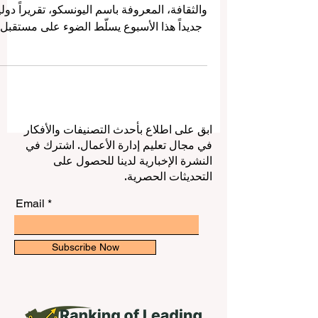
أصدرت منظمة الأمم المتحدة للتربية والعلم
والثقافة، المعروفة باسم اليونسكو، تقريراً دوليا
جديداً هذا الأسبوع يسلّط الضوء على مستقبل
#التعليم_العالي حول العالم، مع تركيز واضح
على أهمية جعل التعليم أكثر شمولاً وعدالة
وجودة. ويأتي هذا التقرير في وقت أصبحت فيه
الجامعات والمؤسسات التعليمية مطالبة ليس
فقط بتقديم برامج دراسية، بل أيضاً ببناء بيئات
ابق على اطلاع بأحدث التصنيفات والأفكار
تعليمية قادرة على دعم الطلاب، وتطوير
في مجال تعليم إدارة الأعمال. اشترك في
مهاراتهم، ومساعدتهم على النجاح في عالم
النشرة الإخبارية لدينا للحصول على
سريع التغيّر. بالنسبة إلى منصة
التحديثات الحصرية.
#تصنيف_QRNW، التي تهتم بتقييم
Email
Subscribe Now