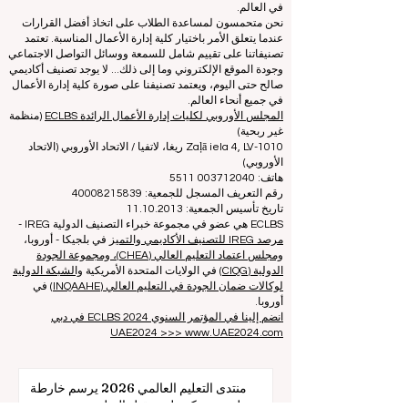
جمعية غير ربحية تعنى بتعليم إدارة الأعمال. نحن ملتزمون
بتوفير معلومات موثوقة وحديثة عن أفضل كليات إدارة الأعمال
في العالم.
نحن متحمسون لمساعدة الطلاب على اتخاذ أفضل القرارات
عندما يتعلق الأمر باختيار كلية إدارة الأعمال المناسبة. تعتمد
تصنيفاتنا على تقييم شامل للسمعة ووسائل التواصل الاجتماعي
وجودة الموقع الإلكتروني وما إلى ذلك... لا يوجد تصنيف أكاديمي
صالح حتى اليوم، ويعتمد تصنيفنا على صورة كلية إدارة الأعمال
في جميع أنحاء العالم.
المجلس الأوروبي لكليات إدارة الأعمال الرائدة ECLBS
(منظمة
غير ربحية)
Zaļā iela 4, LV-1010 ريغا، لاتفيا / الاتحاد الأوروبي (الاتحاد
الأوروبي)
هاتف: 003712040 5511
رقم التعريف المسجل للجمعية: 40008215839
تاريخ تأسيس الجمعية: 11.10.2013
ECLBS هي عضو في مجموعة خبراء التصنيف الدولية IREG -
مرصد IREG للتصنيف الأكاديمي والتميز
في بلجيكا - أوروبا،
ومجلس اعتماد التعليم العالي (CHEA)، ومجموعة الجودة
الدولية (CIQG)
في الولايات المتحدة الأمريكية
والشبكة الدولية
لوكالات ضمان الجودة في التعليم العالي (INQAAHE)
في
أوروبا.
انضم إلينا في المؤتمر السنوي ECLBS 2024 في دبي
UAE2024 >>> www.UAE2024.com