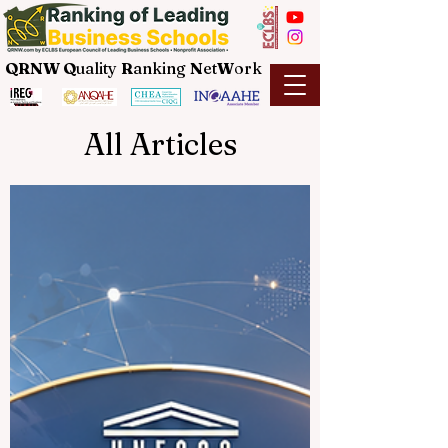
QRNW Q
uality
R
anking
N
et
W
ork
All Articles