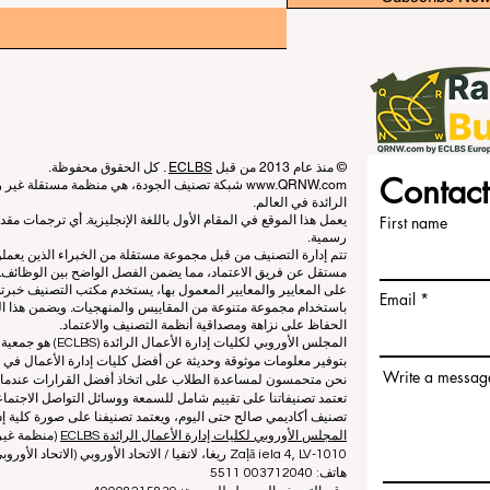
© منذ عام 2013 من قبل
ECLBS
. كل الحقوق محفوظة.
Contact
www.QRNW.com
شبكة تصنيف الجودة، هي منظمة مستقلة غير ربح
الرائدة في العالم.
First name
يعمل هذا الموقع في المقام الأول باللغة الإنجليزية. أي ترجمات م
رسمية.
تتم إدارة التصنيف من قبل مجموعة مستقلة من الخبراء الذين يعم
مستقل عن فريق الاعتماد، مما يضمن الفصل الواضح بين الوظائف. بي
على المعايير والمعايير المعمول بها، يستخدم مكتب التصنيف خبرته
Email
باستخدام مجموعة متنوعة من المقاييس والمنهجيات. ويضمن هذا الف
الحفاظ على نزاهة ومصداقية أنظمة التصنيف والاعتماد.
المجلس الأوروبي لكلي
بتوفير معلومات موثوقة وحديثة عن أفضل كليات إدارة الأعمال في ا
Write a messag
نحن متحمسون لمساعدة الطلاب على اتخاذ أفضل القرارات عندما يتعلق
تعتمد تصنيفاتنا على تقييم شامل للسمعة ووسائل التواصل الاجتماعي
تصنيف أكاديمي صالح حتى اليوم، ويعتمد تصنيفنا على صورة كلية إدا
المجلس الأوروبي لكليات إدارة الأعمال الرائدة ECLBS
(منظمة غير 
Zaļā iela 4, LV-1010 ريغا، لاتفيا / الاتحاد الأوروبي (الاتحاد الأوروبي)
هاتف: 003712040 5511