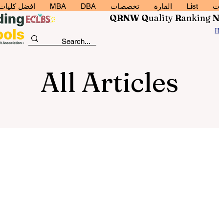
ت
List
القارة
تخصصات
DBA
MBA
افضل كليات إد
QRNW Q
uality
R
anking
All Articles