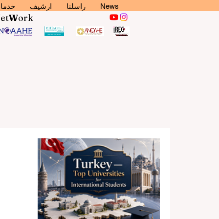
News
راسلنا
ارشيف
خدما
N
et
W
ork