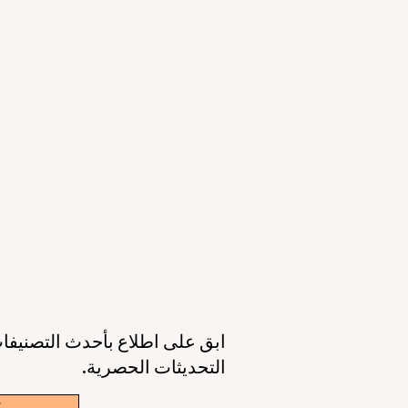
التعليمي والقدرات الرقمية
ال
23 يونيو
3 دقيقة قراءة
11 يونيو
عصر جديد للتعليم حول العالم: جودة أعلى،
أوروبا تقود الط
وصول أوسع، وطالب في قلب كل قرار
الذكاء 
6 يونيو
3 دقيقة قراءة
6 يونيو
ابق على اطلاع بأحدث التصنيفات
التحديثات الحصرية.
w