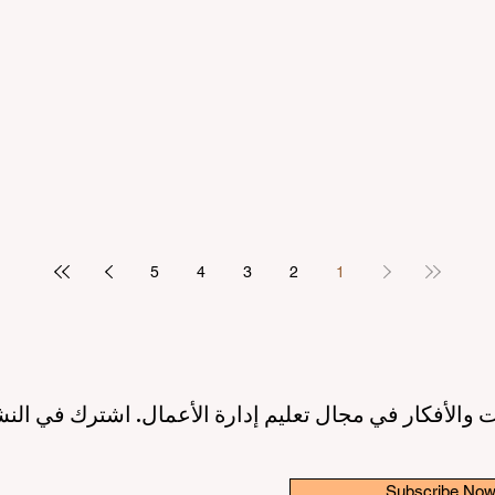
مرتكز على الطالب
بريادة الأعمال: عصر جديد لقادة ا
2 دقيقة قراءة
10 يونيو
3 دقيقة قراءة
ريق نحو جودة تعليمية أعلى بفضل
إطلاق مبادرة عالمية رائدة لترسيخ 
الاصطناعي ودعم الطلاب
والابتكار في قطاع التعليم الع
3 دقيقة قراءة
6 يونيو
3 دقيقة قراءة
5
4
3
2
1
 والأفكار في مجال تعليم إدارة الأعمال. اشترك في النش
Subscribe No