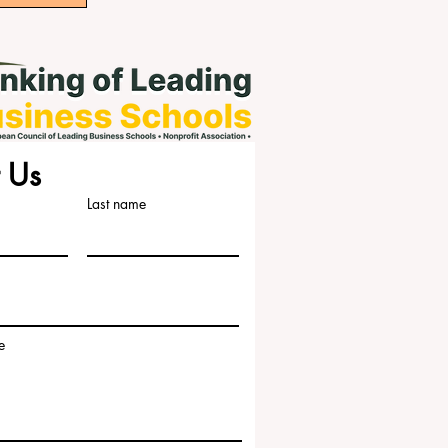
 Us
Last name
e