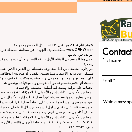
© منذ عام 2013 من قبل
ECLBS
. كل الحقوق محفوظة.
Contact
www.QRNW.com
شبكة تصنيف الجودة، هي منظمة مستقلة غير ربح
الرائدة في العالم.
First name
يعمل هذا الموقع في المقام الأول باللغة الإنجليزية. أي ترجمات م
رسمية.
تتم إدارة التصنيف من قبل مجموعة مستقلة من الخبراء الذين يعم
مستقل عن فريق الاعتماد، مما يضمن الفصل الواضح بين الوظائف. بي
على المعايير والمعايير المعمول بها، يستخدم مكتب التصنيف خبرته
Email
باستخدام مجموعة متنوعة من المقاييس والمنهجيات. ويضمن هذا الف
الحفاظ على نزاهة ومصداقية أنظمة التصنيف والاعتماد.
المجلس الأوروبي لكلي
بتوفير معلومات موثوقة وحديثة عن أفضل كليات إدارة الأعمال في ا
Write a messag
نحن متحمسون لمساعدة الطلاب على اتخاذ أفضل القرارات عندما يتعلق
تعتمد تصنيفاتنا على تقييم شامل للسمعة ووسائل التواصل الاجتماعي
تصنيف أكاديمي صالح حتى اليوم، ويعتمد تصنيفنا على صورة كلية إدا
المجلس الأوروبي لكليات إدارة الأعمال الرائدة ECLBS
(منظمة غير 
Zaļā iela 4, LV-1010 ريغا، لاتفيا / الاتحاد الأوروبي (الاتحاد الأوروبي)
هاتف: 003712040 5511