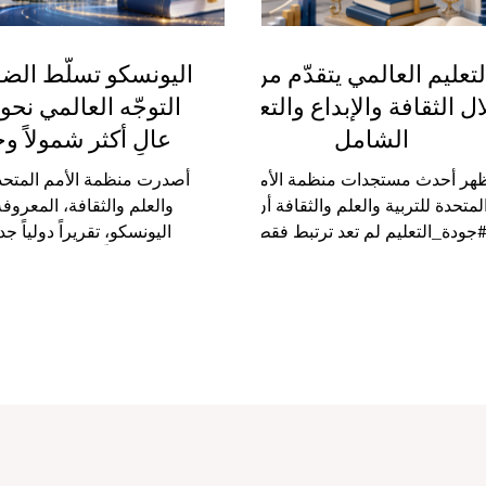
لتعليم العالمي يتقدّم من
اليونسكو تسلّط الض
ل الثقافة والإبداع والتعلّم
التوجّه العالمي نحو 
الشامل
عالٍ أكثر شمولاً و
ظهر أحدث مستجدات منظمة الأمم
أصدرت منظمة الأمم المتحدة
لمتحدة للتربية والعلم والثقافة أن
والعلم والثقافة، المعروف
جودة_التعليم لم تعد ترتبط فقط
اليونسكو، تقريراً دولياً جدي
مناهج والامتحانات، بل أصبحت تشمل
الأسبوع يسلّط الضوء على
لثقافة، والإبداع، والابتكار الرقمي،
#التعليم_العالي حول العالم،
عم الطلاب، وتوسيع فرص الوصول
واضح على أهمية جعل التعل
ى التعليم للجميع. لم يعد التعليم في
شمولاً وعدالة وجودة. ويأتي ه
عالم الحديث مجرّد صفوف دراسية
في وقت أصبحت فيه الج
كتب واختبارات. لقد أصبح التعليم
والمؤسسات التعليمية مطا
اليوم مساحة أوسع لبناء الإنسان،
فقط بتقديم برامج دراسية، ب
مية التفكير، وتعزيز الهوية، وتشجيع
ببناء بيئات تعليمية قادرة 
بداع، وربط المعرفة بالحياة الواقعية.
الطلاب، وتطوير مهاراتهم، و