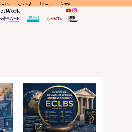
News
راسلنا
ارشيف
خدما
N
et
W
ork