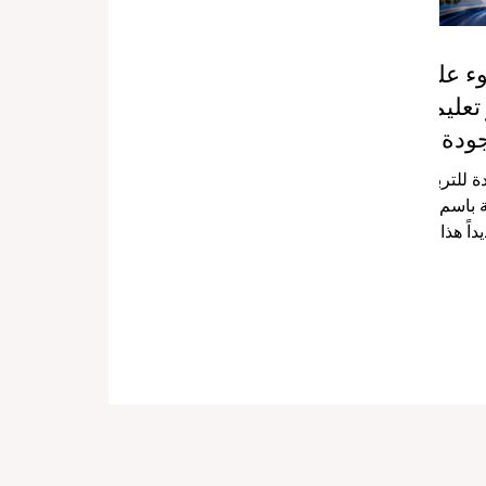
وء على
تعليم
جودة
 للتربية
ة باسم
داً هذا
 مستقبل
 مع تركيز
يم أكثر
ذا التقرير
امعات
لبة ليس
ل أيضاً
على دعم
مساعدتهم