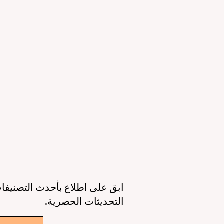
التعليمي والقدرات الرقمية
ال
23 يونيو
3 دقيقة قراءة
11 يونيو
عصر جديد للتعليم حول العالم: جودة أعلى،
أوروبا تقود الط
وصول أوسع، وطالب في قلب كل قرار
الذكاء 
6 يونيو
3 دقيقة قراءة
6 يونيو
ابق على اطلاع بأحدث التصنيفات
التحديثات الحصرية.
w