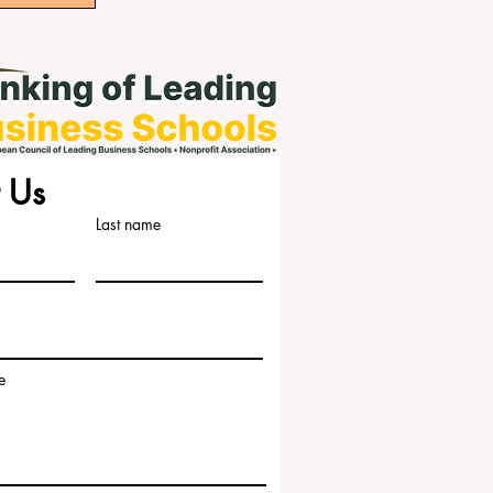
 Us
Last name
e