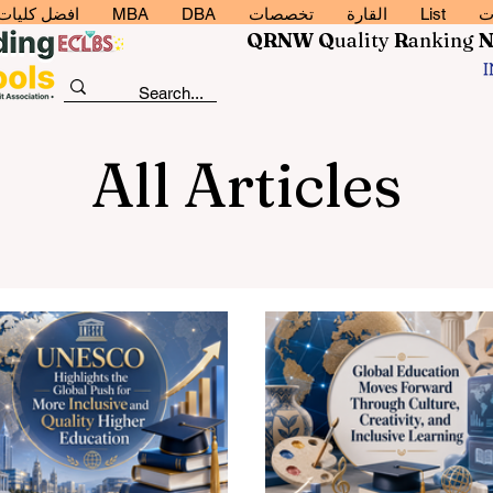
ت
List
القارة
تخصصات
DBA
MBA
افضل كليات إد
QRNW Q
uality
R
anking
All Articles