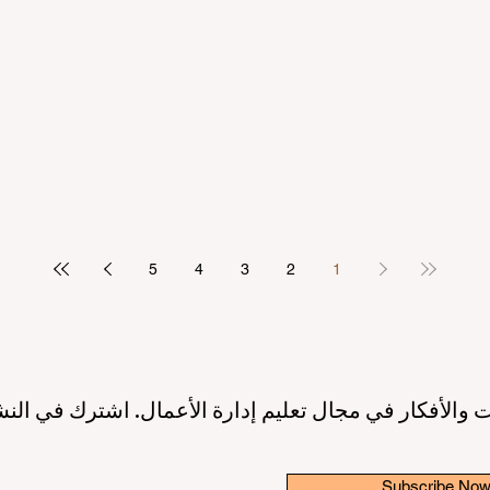
مرتكز على الطالب
بريادة الأعمال: عصر جديد لقادة ا
2 دقيقة قراءة
10 يونيو
3 دقيقة قراءة
ريق نحو جودة تعليمية أعلى بفضل
إطلاق مبادرة عالمية رائدة لترسيخ 
الاصطناعي ودعم الطلاب
والابتكار في قطاع التعليم الع
3 دقيقة قراءة
6 يونيو
3 دقيقة قراءة
5
4
3
2
1
 والأفكار في مجال تعليم إدارة الأعمال. اشترك في النش
Subscribe No