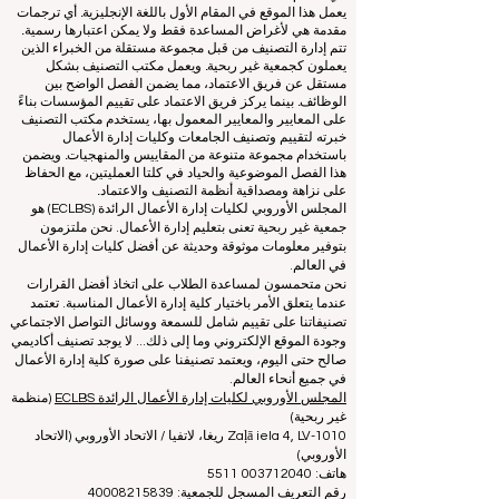
غير ربحية تعمل على تقييم وتصنيف كليات إدارة الأعمال الرائدة
في العالم.
يعمل هذا الموقع في المقام الأول باللغة الإنجليزية. أي ترجمات
مقدمة هي لأغراض المساعدة فقط ولا يمكن اعتبارها رسمية.
تتم إدارة التصنيف من قبل مجموعة مستقلة من الخبراء الذين
يعملون كجمعية غير ربحية. ويعمل مكتب التصنيف بشكل
مستقل عن فريق الاعتماد، مما يضمن الفصل الواضح بين
الوظائف. بينما يركز فريق الاعتماد على تقييم المؤسسات بناءً
على المعايير والمعايير المعمول بها، يستخدم مكتب التصنيف
خبرته لتقييم وتصنيف الجامعات وكليات إدارة الأعمال
باستخدام مجموعة متنوعة من المقاييس والمنهجيات. ويضمن
هذا الفصل الموضوعية والحياد في كلتا العمليتين، مع الحفاظ
على نزاهة ومصداقية أنظمة التصنيف والاعتماد.
المجلس الأوروبي لكليات إدارة الأعمال الرائدة (ECLBS) هو
جمعية غير ربحية تعنى بتعليم إدارة الأعمال. نحن ملتزمون
بتوفير معلومات موثوقة وحديثة عن أفضل كليات إدارة الأعمال
في العالم.
نحن متحمسون لمساعدة الطلاب على اتخاذ أفضل القرارات
عندما يتعلق الأمر باختيار كلية إدارة الأعمال المناسبة. تعتمد
تصنيفاتنا على تقييم شامل للسمعة ووسائل التواصل الاجتماعي
وجودة الموقع الإلكتروني وما إلى ذلك... لا يوجد تصنيف أكاديمي
صالح حتى اليوم، ويعتمد تصنيفنا على صورة كلية إدارة الأعمال
في جميع أنحاء العالم.
المجلس الأوروبي لكليات إدارة الأعمال الرائدة ECLBS
(منظمة
غير ربحية)
Zaļā iela 4, LV-1010 ريغا، لاتفيا / الاتحاد الأوروبي (الاتحاد
الأوروبي)