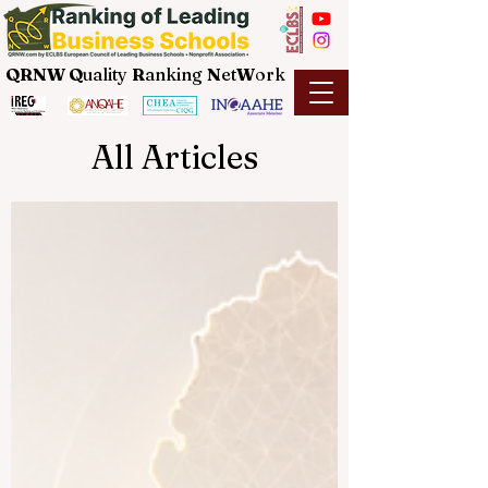
QRNW Q
uality
R
anking
N
et
W
ork
All Articles