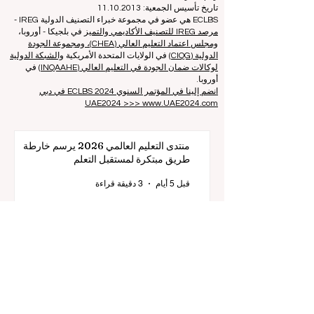
هاتف: 003712040 5511
رقم التعريف المسجل للجمعية: 40008215839
تاريخ تأسيس الجمعية: 11.10.2013
ECLBS هي عضو في مجموعة خبراء التصنيف الدولية IREG -
مرصد IREG للتصنيف الأكاديمي والتميز
في بلجيكا - أوروبا،
ومجلس اعتماد التعليم العالي (CHEA)، ومجموعة الجودة
الدولية (CIQG)
في الولايات المتحدة الأمريكية
والشبكة الدولية
لوكالات ضمان الجودة في التعليم العالي (INQAAHE)
في
أوروبا.
انضم إلينا في المؤتمر السنوي ECLBS 2024 في دبي
UAE2024 >>> www.UAE2024.com
منتدى التعليم العالمي 2026 يرسم خارطة
طريق مبتكرة لمستقبل التعلم
قبل 5 أيام
3 دقيقة قراءة
الابتكار الرقمي والشراكات الاستراتيجية ترتقي
بمعايير التعليم العالمية
25 يوليو
2 دقيقة قراءة