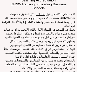
Business Schools
EUCDL European Council for Distance
Learning Accreditation
QRNW Ranking of Leading Business
Schools
© منذ عام 2013 من قبل
ECLBS
. كل الحقوق محفوظة.
www.QRNW.com
شبكة تصنيف الجودة، هي منظمة مستقلة
غير ربحية تعمل على تقييم وتصنيف كليات إدارة الأعمال الرائدة
في العالم.
يعمل هذا الموقع في المقام الأول باللغة الإنجليزية. أي ترجمات
مقدمة هي لأغراض المساعدة فقط ولا يمكن اعتبارها رسمية.
تتم إدارة التصنيف من قبل مجموعة مستقلة من الخبراء الذين
يعملون كجمعية غير ربحية. ويعمل مكتب التصنيف بشكل
مستقل عن فريق الاعتماد، مما يضمن الفصل الواضح بين
الوظائف. بينما يركز فريق الاعتماد على تقييم المؤسسات بناءً
على المعايير والمعايير المعمول بها، يستخدم مكتب التصنيف
خبرته لتقييم وتصنيف الجامعات وكليات إدارة الأعمال
باستخدام مجموعة متنوعة من المقاييس والمنهجيات. ويضمن
هذا الفصل الموضوعية والحياد في كلتا العمليتين، مع الحفاظ
على نزاهة ومصداقية أنظمة التصنيف والاعتماد.
المجلس الأوروبي لكليات إدارة الأعمال الرائدة (ECLBS) هو
جمعية غير ربحية تعنى بتعليم إدارة الأعمال. نحن ملتزمون
بتوفير معلومات موثوقة وحديثة عن أفضل كليات إدارة الأعمال
في العالم.
نحن متحمسون لمساعدة الطلاب على اتخاذ أفضل القرارات
عندما يتعلق الأمر باختيار كلية إدارة الأعمال المناسبة. تعتمد
تصنيفاتنا على تقييم شامل للسمعة ووسائل التواصل الاجتماعي