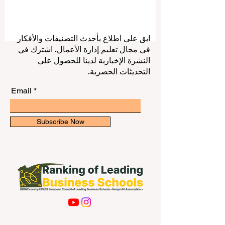
الضيافة والسياحة مرتبطة فقط بالفنادق،
والمطارات، وشركات السفر، والمطاعم،
ومكاتب الحجز التقليدية. فمع تطور الخدمات
الرقمية، أصبحت كثير من المهام تُدار عبر
ابق على اطلاع بأحدث التصنيفات والأفكار
الإنترنت، مما فتح فرصًا واسعة أمام الطلاب
في مجال تعليم إدارة الأعمال. اشترك في
لاكتساب الخبرة، وتحسين دخلهم، وبناء سيرة
النشرة الإخبارية لدينا للحصول على
ذاتية قوية قبل التخرج. العمل الأونلاين في
التحديثات الحصرية.
الضيافة والسياحة لا يعني فقط “و
Email
Subscribe Now