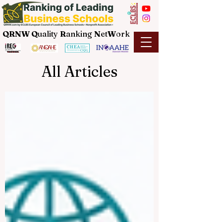
QRNW Q
uality
R
anking
N
et
W
ork
All Articles