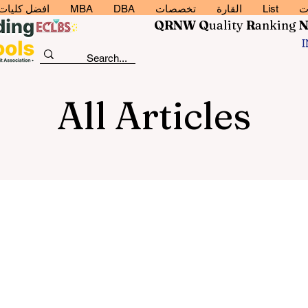
ت
List
القارة
تخصصات
DBA
MBA
افضل كليات إد
QRNW Q
uality
R
anking
All Articles