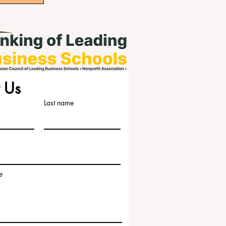
 Us
Last name
e