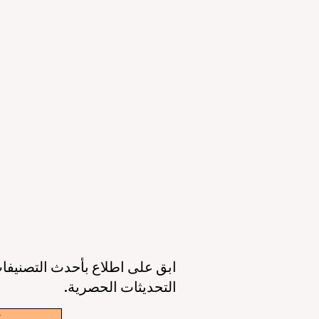
التعليمي والقدرات الرقمية
ال
23 يونيو
3 دقيقة قراءة
11 يونيو
عصر جديد للتعليم حول العالم: جودة أعلى،
أوروبا تقود الط
وصول أوسع، وطالب في قلب كل قرار
الذكاء 
6 يونيو
3 دقيقة قراءة
6 يونيو
ابق على اطلاع بأحدث التصنيفات
التحديثات الحصرية.
w