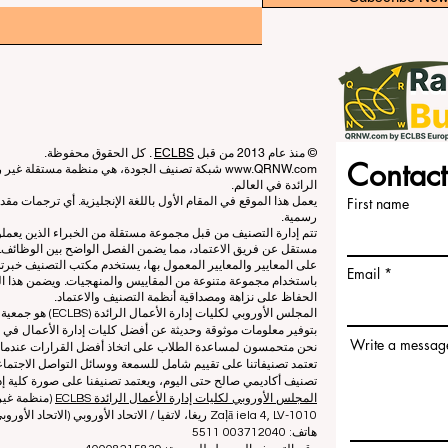
© منذ عام 2013 من قبل
ECLBS
. كل الحقوق محفوظة.
Contact
www.QRNW.com
شبكة تصنيف الجودة، هي منظمة مستقلة غير ربح
الرائدة في العالم.
First name
يعمل هذا الموقع في المقام الأول باللغة الإنجليزية. أي ترجمات م
رسمية.
تتم إدارة التصنيف من قبل مجموعة مستقلة من الخبراء الذين يعم
مستقل عن فريق الاعتماد، مما يضمن الفصل الواضح بين الوظائف. بي
على المعايير والمعايير المعمول بها، يستخدم مكتب التصنيف خبرته
Email
باستخدام مجموعة متنوعة من المقاييس والمنهجيات. ويضمن هذا الف
الحفاظ على نزاهة ومصداقية أنظمة التصنيف والاعتماد.
المجلس الأوروبي لكلي
بتوفير معلومات موثوقة وحديثة عن أفضل كليات إدارة الأعمال في ا
Write a messag
نحن متحمسون لمساعدة الطلاب على اتخاذ أفضل القرارات عندما يتعلق
تعتمد تصنيفاتنا على تقييم شامل للسمعة ووسائل التواصل الاجتماعي
تصنيف أكاديمي صالح حتى اليوم، ويعتمد تصنيفنا على صورة كلية إدا
المجلس الأوروبي لكليات إدارة الأعمال الرائدة ECLBS
(منظمة غير 
Zaļā iela 4, LV-1010 ريغا، لاتفيا / الاتحاد الأوروبي (الاتحاد الأوروبي)
هاتف: 003712040 5511