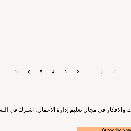
مرتكز على الطالب
بريادة الأعمال: عصر جديد لقادة ا
2 دقيقة قراءة
10 يونيو
3 دقيقة قراءة
ريق نحو جودة تعليمية أعلى بفضل
إطلاق مبادرة عالمية رائدة لترسيخ 
الاصطناعي ودعم الطلاب
والابتكار في قطاع التعليم الع
3 دقيقة قراءة
6 يونيو
3 دقيقة قراءة
5
4
3
2
1
 والأفكار في مجال تعليم إدارة الأعمال. اشترك في النش
Subscribe No