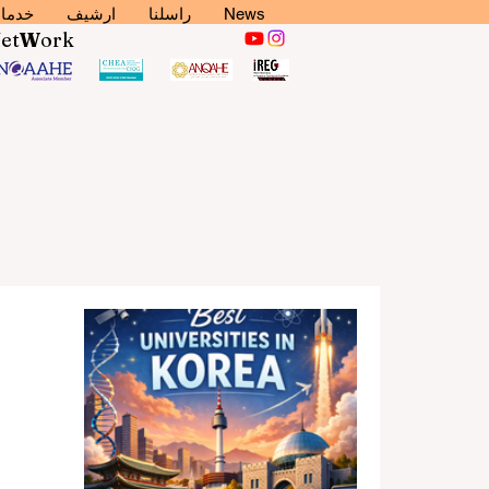
News
راسلنا
ارشيف
خدما
N
et
W
ork