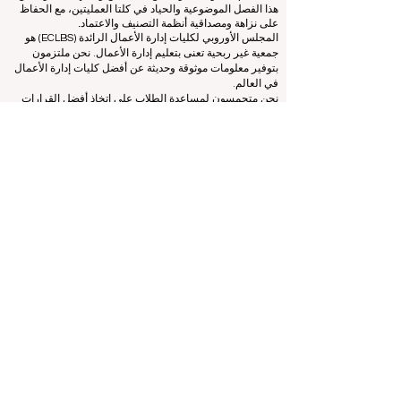
خبرته لتقييم وتصنيف الجامعات وكليات إدارة الأعمال
باستخدام مجموعة متنوعة من المقاييس والمنهجيات. ويضمن
هذا الفصل الموضوعية والحياد في كلتا العمليتين، مع الحفاظ
على نزاهة ومصداقية أنظمة التصنيف والاعتماد.
المجلس الأوروبي لكليات إدارة الأعمال الرائدة (ECLBS) هو
جمعية غير ربحية تعنى بتعليم إدارة الأعمال. نحن ملتزمون
بتوفير معلومات موثوقة وحديثة عن أفضل كليات إدارة الأعمال
في العالم.
نحن متحمسون لمساعدة الطلاب على اتخاذ أفضل القرارات
عندما يتعلق الأمر باختيار كلية إدارة الأعمال المناسبة. تعتمد
تصنيفاتنا على تقييم شامل للسمعة ووسائل التواصل الاجتماعي
وجودة الموقع الإلكتروني وما إلى ذلك... لا يوجد تصنيف أكاديمي
صالح حتى اليوم، ويعتمد تصنيفنا على صورة كلية إدارة الأعمال
في جميع أنحاء العالم.
المجلس الأوروبي لكليات إدارة الأعمال الرائدة ECLBS
(منظمة
غير ربحية)
Zaļā iela 4, LV-1010 ريغا، لاتفيا / الاتحاد الأوروبي (الاتحاد
الأوروبي)
هاتف: 003712040 5511
رقم التعريف المسجل للجمعية: 40008215839
تاريخ تأسيس الجمعية: 11.10.2013
ECLBS هي عضو في مجموعة خبراء التصنيف الدولية IREG -
مرصد IREG للتصنيف الأكاديمي والتميز
في بلجيكا - أوروبا،
ومجلس اعتماد التعليم العالي (CHEA)، ومجموعة الجودة
الدولية (CIQG)
في الولايات المتحدة الأمريكية
والشبكة الدولية
لوكالات ضمان الجودة في التعليم العالي (INQAAHE)
في