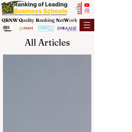
QRNW Q
uality
R
anking
N
et
W
ork
All Articles