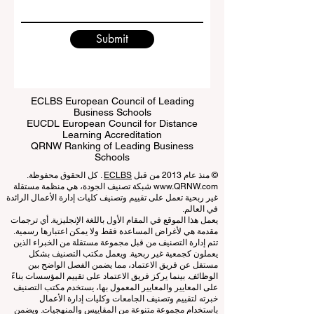
Write a message
Submit
ECLBS European Council of Leading
Business Schools
EUCDL European Council for Distance
Learning Accreditation
QRNW Ranking of Leading Business
Schools
© منذ عام 2013 من قبل
ECLBS
. كل الحقوق محفوظة.
www.QRNW.com
شبكة تصنيف الجودة، هي منظمة مستقلة
غير ربحية تعمل على تقييم وتصنيف كليات إدارة الأعمال الرائدة
في العالم.
يعمل هذا الموقع في المقام الأول باللغة الإنجليزية. أي ترجمات
مقدمة هي لأغراض المساعدة فقط ولا يمكن اعتبارها رسمية.
تتم إدارة التصنيف من قبل مجموعة مستقلة من الخبراء الذين
يعملون كجمعية غير ربحية. ويعمل مكتب التصنيف بشكل
مستقل عن فريق الاعتماد، مما يضمن الفصل الواضح بين
الوظائف. بينما يركز فريق الاعتماد على تقييم المؤسسات بناءً
على المعايير والمعايير المعمول بها، يستخدم مكتب التصنيف