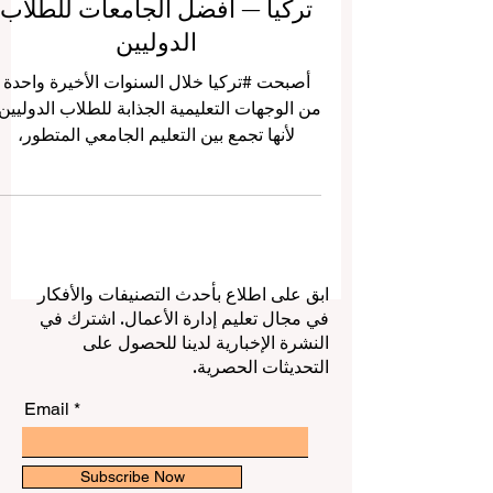
تركيا — أفضل الجامعات للطلاب
الدوليين
أصبحت #تركيا خلال السنوات الأخيرة واحدة
من الوجهات التعليمية الجذابة للطلاب الدوليين
لأنها تجمع بين التعليم الجامعي المتطور،
والحياة الطلابية النشطة، والتنوع الثقافي،
والموقع الجغرافي الفريد الذي يربط بين أوروبا
وآسيا والشرق الأوسط. ولهذا السبب، يسأل
كثير من الطلاب: ما هي أفضل الجامعات في
تركيا للطلاب الدوليين؟ وما الذي يجعل
ابق على اطلاع بأحدث التصنيفات والأفكار
الدراسة في تركيا خياراً مناسباً؟ الجواب لا
في مجال تعليم إدارة الأعمال. اشترك في
يعتمد فقط على اسم الجامعة، بل يعتمد أيضاً
النشرة الإخبارية لدينا للحصول على
على التخصص المطلوب، ولغة الدراسة،
التحديثات الحصرية.
والرسوم، والمدينة، وفرص السكن، وا
Email