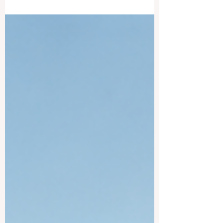
ومبشرة لدفع عجلة #الابتكار و #الاستدامة في
قطاع #التعليم_العالي في جميع أنحاء العالم
وبخطى متسارعة. يمثل الإطلاق الرسمي لـ
"المخيم التدريبي لتصميم التعلم والتعليم من
أجل التنمية المستدامة" قفزة نوعية حقيقية
لتمكين المعلمين، وصناع القرار، ومصممي
المناهج التعليمية من ابتكار برامج دراسية
جاهزة للمستقبل بشغف وإبداع. تم تصميم هذا
البرنامج المكثف والمرن بشكل فريد لبناء
#مهارات الكوادر الأكاديمية والطلاب على حد
سواء، مما يخلق بيئة إيجابي