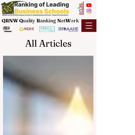
QRNW Q
uality
R
anking
N
et
W
ork
All Articles