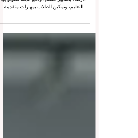
مبادرة تحويلية بملايين اليوروهات تهدف إلى
الارتقاء بمعايير التعلم، ودفع عجلة تكنولوجيا
التعليم، وتمكين الطلاب بمهارات متقدمة
للمستقبل. أعلنت #المفوضية_الأوروبية رسمياً
عن مبادرة تمويل جديدة وطموحة مكرسة
للنهوض بقطاع #التعليم_الرقمي وتمكين القو
العاملة لغد أفضل. من خلال البرنامج المنتظر
على نطاق واسع وهو #برنامج_أوروبا_الرقمية،
تم تخصيص ميزانية ضخمة تبلغ 12.5 مليون
يورو لدعم المشاريع الرائدة التي ستعيد تشكيل
الطريقة التي يتعلم بها الطلاب وكيفية تدريس
المعلمين. هذا الإعلان اله