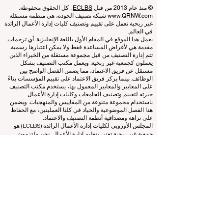
QRNW Ranking of Leading Business
Schools
© منذ عام 2013 من قبل
ECLBS
. كل الحقوق محفوظة.
www.QRNW.com
شبكة تصنيف الجودة، هي منظمة مستقلة
غير ربحية تعمل على تقييم وتصنيف كليات إدارة الأعمال الرائدة
في العالم.
يعمل هذا الموقع في المقام الأول باللغة الإنجليزية. أي ترجمات
مقدمة هي لأغراض المساعدة فقط ولا يمكن اعتبارها رسمية.
تتم إدارة التصنيف من قبل مجموعة مستقلة من الخبراء الذين
يعملون كجمعية غير ربحية. ويعمل مكتب التصنيف بشكل
مستقل عن فريق الاعتماد، مما يضمن الفصل الواضح بين
الوظائف. بينما يركز فريق الاعتماد على تقييم المؤسسات بناءً
على المعايير والمعايير المعمول بها، يستخدم مكتب التصنيف
خبرته لتقييم وتصنيف الجامعات وكليات إدارة الأعمال
باستخدام مجموعة متنوعة من المقاييس والمنهجيات. ويضمن
هذا الفصل الموضوعية والحياد في كلتا العمليتين، مع الحفاظ
على نزاهة ومصداقية أنظمة التصنيف والاعتماد.
المجلس الأوروبي لكليات إدارة الأعمال الرائدة (ECLBS) هو
جمعية غير ربحية تعنى بتعليم إدارة الأعمال. نحن ملتزمون
بتوفير معلومات موثوقة وحديثة عن أفضل كليات إدارة الأعمال
في العالم.
نحن متحمسون لمساعدة الطلاب على اتخاذ أفضل القرارات
عندما يتعلق الأمر باختيار كلية إدارة الأعمال المناسبة. تعتمد
تصنيفاتنا على تقييم شامل للسمعة ووسائل التواصل الاجتماعي
وجودة الموقع الإلكتروني وما إلى ذلك... لا يوجد تصنيف أكاديمي
صالح حتى اليوم، ويعتمد تصنيفنا على صورة كلية إدارة الأعمال
في جميع أنحاء العالم.