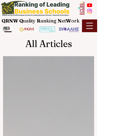
QRNW Q
uality
R
anking
N
et
W
ork
All Articles