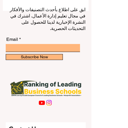
الإمارات خياراً عملياً ومميزاً لكل طالب يرغب
في بناء مستقبل أكاديمي ومهني قوي داخل
ابق على اطلاع بأحدث التصنيفات والأفكار
بيئة دولية متقدمة. هذا المقال يأتي للإجابة عن
في مجال تعليم إدارة الأعمال. اشترك في
سؤال وصل إلى شبكة QRNW: ما هي أفضل
النشرة الإخبارية لدينا للحصول على
الجامعات في الإمارات للطلاب الدوليين؟
التحديثات الحصرية.
والإجابة تعتمد على عدة عوامل، مث
Email
Subscribe Now