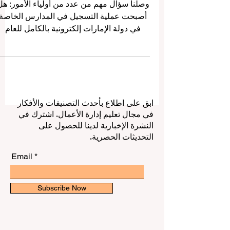
الدراسي القادم
وصلنا سؤال مهم من عدد من أولياء الأمور: هل
أصبحت عملية التسجيل في المدارس الخاصة
في دولة الإمارات إلكترونية بالكامل للعام
الدراسي القادم؟ الإجابة هي: نعم، تسير العديد
من المدارس الخاصة في دولة الإمارات نحو
اعتماد التسجيل الإلكتروني الكامل، أو شبه
الكامل، وذلك في إطار التحول الذكي الذي
تشهده الدولة في قطاع التعليم والخدمات
ابق على اطلاع بأحدث التصنيفات والأفكار
المدرسية. ويُعد هذا التطور خطوة إيجابية
في مجال تعليم إدارة الأعمال. اشترك في
تساعد الأسر على إنجاز إجراءات التسجيل
النشرة الإخبارية لدينا للحصول على
بطريقة أسهل وأسرع وأكثر وضوحًا. في
التحديثات الحصرية.
السابق، كان تسجيل الطالب يحتاج في كثير م
ا
Email
Subscribe Now