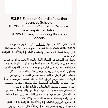
Submit
ECLBS European Council of Leading
Business Schools
EUCDL European Council for Distance
Learning Accreditation
QRNW Ranking of Leading Business
Schools
© منذ عام 2013 من قبل
ECLBS
. كل الحقوق محفوظة.
www.QRNW.com
شبكة تصنيف الجودة، هي منظمة مستقلة
غير ربحية تعمل على تقييم وتصنيف كليات إدارة الأعمال الرائدة
في العالم.
يعمل هذا الموقع في المقام الأول باللغة الإنجليزية. أي ترجمات
مقدمة هي لأغراض المساعدة فقط ولا يمكن اعتبارها رسمية.
تتم إدارة التصنيف من قبل مجموعة مستقلة من الخبراء الذين
يعملون كجمعية غير ربحية. ويعمل مكتب التصنيف بشكل
مستقل عن فريق الاعتماد، مما يضمن الفصل الواضح بين
الوظائف. بينما يركز فريق الاعتماد على تقييم المؤسسات بناءً
على المعايير والمعايير المعمول بها، يستخدم مكتب التصنيف
خبرته لتقييم وتصنيف الجامعات وكليات إدارة الأعمال
باستخدام مجموعة متنوعة من المقاييس والمنهجيات. ويضمن
هذا الفصل الموضوعية والحياد في كلتا العمليتين، مع الحفاظ
على نزاهة ومصداقية أنظمة التصنيف والاعتماد.