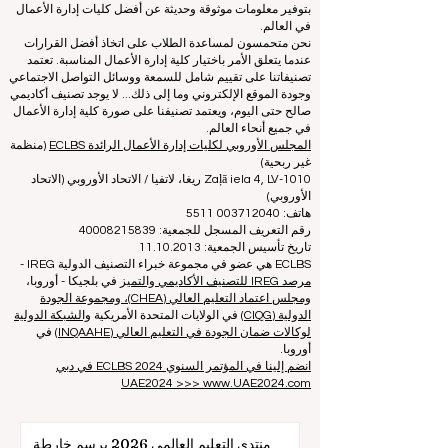
المجلس الأوروبي لكليات إدارة الأعمال الرائدة (ECLBS) هو
جمعية غير ربحية تعنى بتعليم إدارة الأعمال. نحن ملتزمون
بتوفير معلومات موثوقة وحديثة عن أفضل كليات إدارة الأعمال
في العالم.
نحن متحمسون لمساعدة الطلاب على اتخاذ أفضل القرارات
عندما يتعلق الأمر باختيار كلية إدارة الأعمال المناسبة. تعتمد
تصنيفاتنا على تقييم شامل للسمعة ووسائل التواصل الاجتماعي
وجودة الموقع الإلكتروني وما إلى ذلك... لا يوجد تصنيف أكاديمي
صالح حتى اليوم، ويعتمد تصنيفنا على صورة كلية إدارة الأعمال
في جميع أنحاء العالم.
المجلس الأوروبي لكليات إدارة الأعمال الرائدة ECLBS
(منظمة
غير ربحية)
Zaļā iela 4, LV-1010 ريغا، لاتفيا / الاتحاد الأوروبي (الاتحاد
الأوروبي)
هاتف: 003712040 5511
رقم التعريف المسجل للجمعية: 40008215839
تاريخ تأسيس الجمعية: 11.10.2013
ECLBS هي عضو في مجموعة خبراء التصنيف الدولية IREG -
مرصد IREG للتصنيف الأكاديمي والتميز
في بلجيكا - أوروبا،
ومجلس اعتماد التعليم العالي (CHEA)، ومجموعة الجودة
الدولية (CIQG)
في الولايات المتحدة الأمريكية
والشبكة الدولية
لوكالات ضمان الجودة في التعليم العالي (INQAAHE)
في
أوروبا.
انضم إلينا في المؤتمر السنوي ECLBS 2024 في دبي
UAE2024 >>> www.UAE2024.com