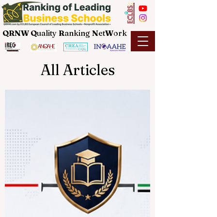
QRNW Q
uality
R
anking
N
et
W
ork
All Articles