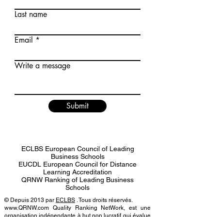
Last name
Email
Write a message
Submit
ECLBS European Council of Leading
Business Schools
EUCDL European Council for Distance
Learning Accreditation
QRNW Ranking of Leading Business
Schools
© Depuis 2013 par
ECLBS
. Tous droits réservés.
www.QRNW.com Quality Ranking NetWork, est une
organisation indépendante à but non lucratif qui évalue