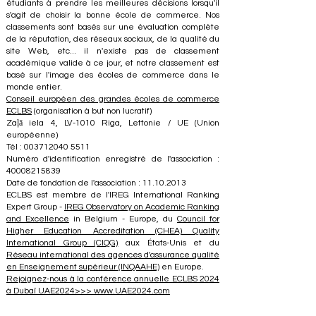
étudiants à prendre les meilleures décisions lorsqu'il
s'agit de choisir la bonne école de commerce. Nos
classements sont basés sur une évaluation complète
de la réputation, des réseaux sociaux, de la qualité du
site Web, etc... il n'existe pas de classement
académique valide à ce jour, et notre classement est
basé sur l'image des écoles de commerce dans le
monde entier.
Conseil européen des grandes écoles de commerce
ECLBS
(organisation à but non lucratif)
Zaļā iela 4, LV-1010 Riga, Lettonie / UE (Union
européenne)
Tél : 003712040 5511
Numéro d'identification enregistré de l'association :
40008215839
Date de fondation de l'association : 11.10.2013
ECLBS est membre de l'IREG International Ranking
Expert Group -
IREG Observatory on Academic Ranking
and Excellence
in Belgium - Europe, du
Council for
Higher Education Accreditation (CHEA) Quality
International Group (CIQG)
aux États-Unis et du
Réseau international des agences d'assurance qualité
en Enseignement supérieur (INQAAHE)
en Europe.
Rejoignez-nous à la conférence annuelle ECLBS 2024
à Dubaï UAE2024>>> www.UAE2024.com