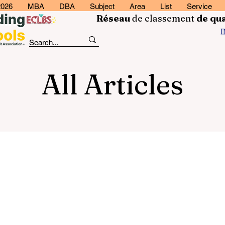
2026
MBA
DBA
Subject
Area
List
Service
Réseau
de classement
de
qua
All Articles