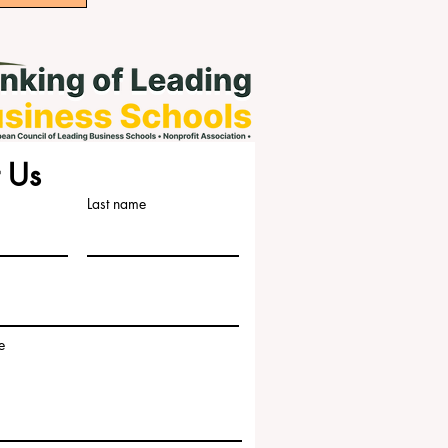
 Us
Last name
e