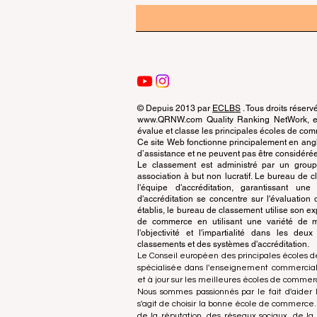
© Depuis 2013 par
ECLBS
. Tous droits réserv
www.QRNW.com Quality Ranking NetWork, est
évalue et classe les principales écoles de c
Ce site Web fonctionne principalement en angla
d’assistance et ne peuvent pas être considérée
Le classement est administré par un grou
association à but non lucratif. Le bureau de
l'équipe d'accréditation, garantissant un
d'accréditation se concentre sur l'évaluatio
établis, le bureau de classement utilise son exp
de commerce en utilisant une variété de m
l'objectivité et l'impartialité dans les deu
classements et des systèmes d'accréditation.
Le Conseil européen des principales écoles d
spécialisée dans l'enseignement commercial.
et à jour sur les meilleures écoles de comme
Nous sommes passionnés par le fait d'aider l
s'agit de choisir la bonne école de commerce
de la réputation, des réseaux sociaux, de la 