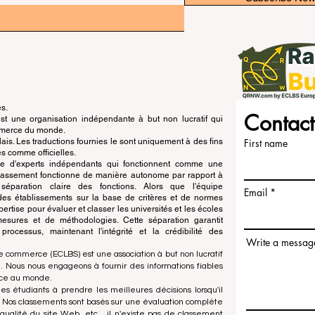
és.
Contact
 une organisation indépendante à but non lucratif qui
ommerce du monde.
is. Les traductions fournies le sont uniquement à des fins
First name
s comme officielles.
pe d'experts indépendants qui fonctionnent comme une
 classement fonctionne de manière autonome par rapport à
e séparation claire des fonctions. Alors que l'équipe
Email
n des établissements sur la base de critères et de normes
ertise pour évaluer et classer les universités et les écoles
esures et de méthodologies. Cette séparation garantit
x processus, maintenant l'intégrité et la crédibilité des
Write a messag
e commerce (ECLBS) est une association à but non lucratif
 Nous nous engageons à fournir des informations fiables
rce au monde.
es étudiants à prendre les meilleures décisions lorsqu'il
. Nos classements sont basés sur une évaluation complète
qualité du site Web, etc... il n'existe pas de classement