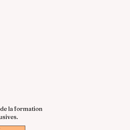
 de la formation
usives.
w