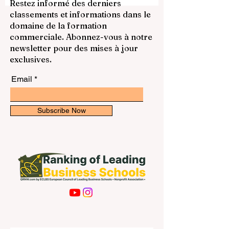
communauté éducative européenne
Restez informé des derniers
renouvelle son énergie autour d'une idée
classements et informations dans le
simple mais puissante : maintenir les
domaine de la formation
jeunes attachés à l'apprentissage
commerciale. Abonnez-vous à notre
fonctionne mieux lorsque toute la
newsletter pour des mises à jour
communauté avance dans la m
exclusives.
Email
Subscribe Now