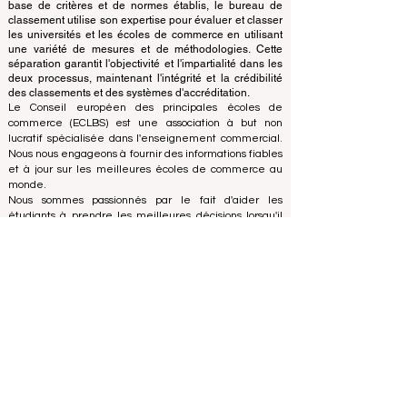
fonctions. Alors que l'équipe d'accréditation se
concentre sur l'évaluation des établissements sur la
base de critères et de normes établis, le bureau de
classement utilise son expertise pour évaluer et classer
les universités et les écoles de commerce en utilisant
une variété de mesures et de méthodologies. Cette
séparation garantit l'objectivité et l'impartialité dans les
deux processus, maintenant l'intégrité et la crédibilité
des classements et des systèmes d'accréditation.
Le Conseil européen des principales écoles de
commerce (ECLBS) est une association à but non
lucratif spécialisée dans l'enseignement commercial.
Nous nous engageons à fournir des informations fiables
et à jour sur les meilleures écoles de commerce au
monde.
Nous sommes passionnés par le fait d'aider les
étudiants à prendre les meilleures décisions lorsqu'il
s'agit de choisir la bonne école de commerce. Nos
classements sont basés sur une évaluation complète
de la réputation, des réseaux sociaux, de la qualité du
site Web, etc... il n'existe pas de classement
académique valide à ce jour, et notre classement est
basé sur l'image des écoles de commerce dans le
monde entier.
Conseil européen des grandes écoles de commerce
ECLBS
(organisation à but non lucratif)
Zaļā iela 4, LV-1010 Riga, Lettonie / UE (Union