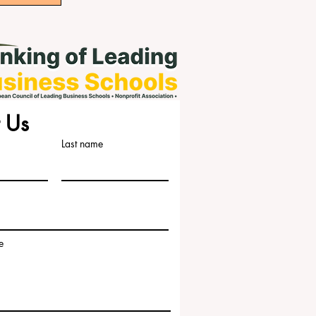
 Us
Last name
e