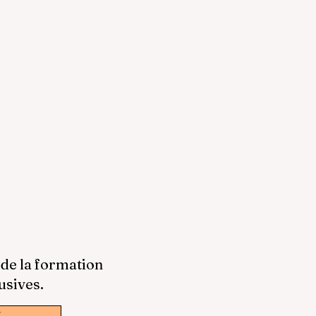
 de la formation
usives.
w