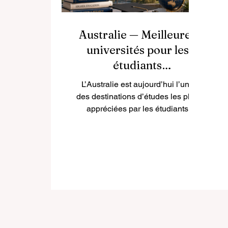
Australie — Meilleures
universités pour les
étudiants
internationaux
L’Australie est aujourd’hui l’une
des destinations d’études les plus
appréciées par les étudiants
internationaux. Le pays attire par la
qualité de son enseignement
supérieur, ses villes
multiculturelles, son
environnement sûr, son mode de
vie équilibré et ses nombreuses
possibilités d’ouverture
internationale. Pour les étudiants
français et francophones,