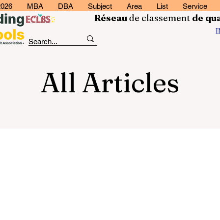
2026
MBA
DBA
Subject
Area
List
Service
Réseau
de classement
de
qua
All Articles