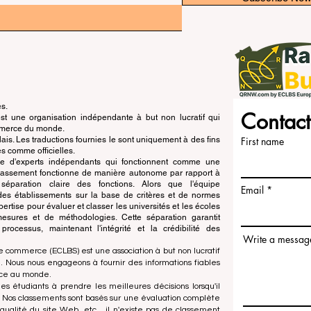
és.
Contact
 une organisation indépendante à but non lucratif qui
ommerce du monde.
is. Les traductions fournies le sont uniquement à des fins
First name
s comme officielles.
pe d'experts indépendants qui fonctionnent comme une
 classement fonctionne de manière autonome par rapport à
e séparation claire des fonctions. Alors que l'équipe
Email
n des établissements sur la base de critères et de normes
ertise pour évaluer et classer les universités et les écoles
esures et de méthodologies. Cette séparation garantit
x processus, maintenant l'intégrité et la crédibilité des
Write a messag
e commerce (ECLBS) est une association à but non lucratif
 Nous nous engageons à fournir des informations fiables
rce au monde.
es étudiants à prendre les meilleures décisions lorsqu'il
. Nos classements sont basés sur une évaluation complète
qualité du site Web, etc... il n'existe pas de classement