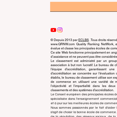
© Depuis 2013 par
ECLBS
. Tous droits réserv
www.QRNW.com Quality Ranking NetWork, est
évalue et classe les principales écoles de c
Ce site Web fonctionne principalement en angla
d’assistance et ne peuvent pas être considérée
Le classement est administré par un grou
association à but non lucratif. Le bureau de
l'équipe d'accréditation, garantissant un
d'accréditation se concentre sur l'évaluatio
établis, le bureau de classement utilise son exp
de commerce en utilisant une variété de m
l'objectivité et l'impartialité dans les deu
classements et des systèmes d'accréditation.
Le Conseil européen des principales écoles d
spécialisée dans l'enseignement commercial.
et à jour sur les meilleures écoles de comme
Nous sommes passionnés par le fait d'aider l
s'agit de choisir la bonne école de commerce
de la réputation, des réseaux sociaux, de la 