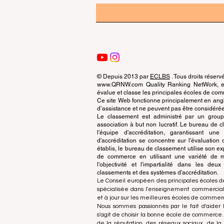
© Depuis 2013 par
ECLBS
. Tous droits réserv
www.QRNW.com Quality Ranking NetWork, est
évalue et classe les principales écoles de c
Ce site Web fonctionne principalement en angla
d’assistance et ne peuvent pas être considérée
Le classement est administré par un grou
association à but non lucratif. Le bureau de
l'équipe d'accréditation, garantissant un
d'accréditation se concentre sur l'évaluatio
établis, le bureau de classement utilise son exp
de commerce en utilisant une variété de m
l'objectivité et l'impartialité dans les deu
classements et des systèmes d'accréditation.
Le Conseil européen des principales écoles d
spécialisée dans l'enseignement commercial.
et à jour sur les meilleures écoles de comme
Nous sommes passionnés par le fait d'aider l
s'agit de choisir la bonne école de commerce
de la réputation, des réseaux sociaux, de la 