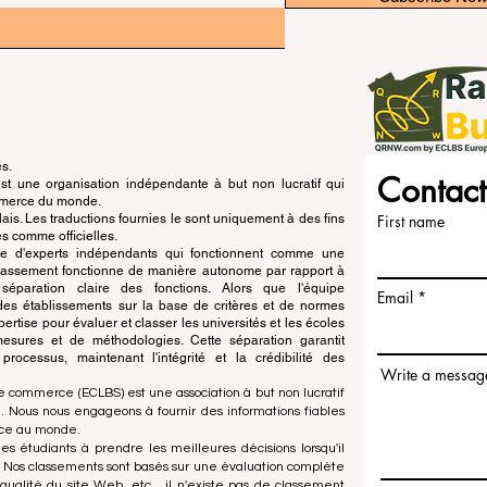
és.
Contact
 une organisation indépendante à but non lucratif qui
ommerce du monde.
is. Les traductions fournies le sont uniquement à des fins
First name
s comme officielles.
pe d'experts indépendants qui fonctionnent comme une
 classement fonctionne de manière autonome par rapport à
e séparation claire des fonctions. Alors que l'équipe
Email
n des établissements sur la base de critères et de normes
ertise pour évaluer et classer les universités et les écoles
esures et de méthodologies. Cette séparation garantit
x processus, maintenant l'intégrité et la crédibilité des
Write a messag
e commerce (ECLBS) est une association à but non lucratif
 Nous nous engageons à fournir des informations fiables
rce au monde.
es étudiants à prendre les meilleures décisions lorsqu'il
. Nos classements sont basés sur une évaluation complète
qualité du site Web, etc... il n'existe pas de classement