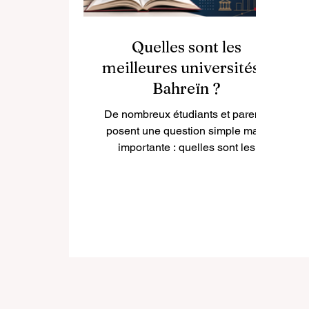
Quelles sont les
meilleures universités à
Bahreïn ?
De nombreux étudiants et parents
posent une question simple mais
importante : quelles sont les
meilleures universités à Bahreïn ?
La réponse dépend du projet de
chaque étudiant. Le meilleur choix
ne sera pas forcément le même
pour une personne qui veut étudier
la médecine, la gestion,
l’ingénierie, l’informatique, le droit,
le design ou les sciences
appliquées. Bahreïn est un petit