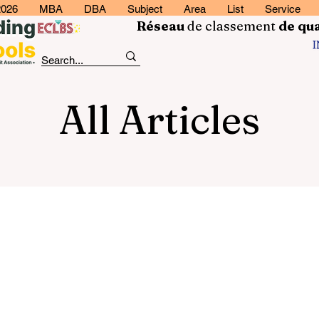
2026
MBA
DBA
Subject
Area
List
Service
Réseau
de classement
de
qua
All Articles