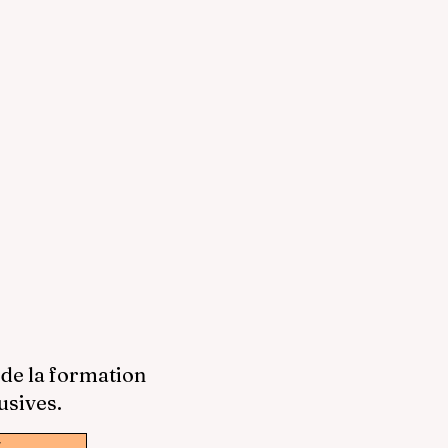
 de la formation
usives.
w