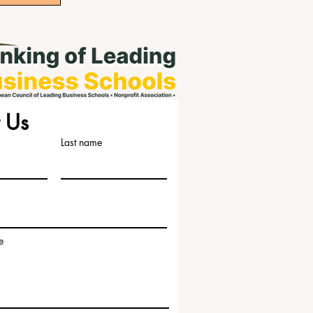
 Us
Last name
e