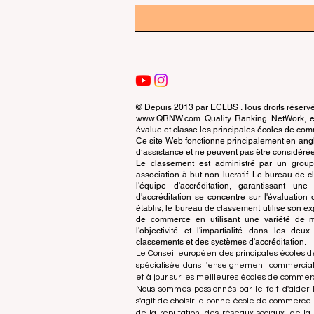
© Depuis 2013 par
ECLBS
. Tous droits réserv
www.QRNW.com Quality Ranking NetWork, est
évalue et classe les principales écoles de c
Ce site Web fonctionne principalement en angla
d’assistance et ne peuvent pas être considérée
Le classement est administré par un grou
association à but non lucratif. Le bureau de
l'équipe d'accréditation, garantissant un
d'accréditation se concentre sur l'évaluatio
établis, le bureau de classement utilise son exp
de commerce en utilisant une variété de m
l'objectivité et l'impartialité dans les deu
classements et des systèmes d'accréditation.
Le Conseil européen des principales écoles d
spécialisée dans l'enseignement commercial.
et à jour sur les meilleures écoles de comme
Nous sommes passionnés par le fait d'aider l
s'agit de choisir la bonne école de commerce
de la réputation, des réseaux sociaux, de la 