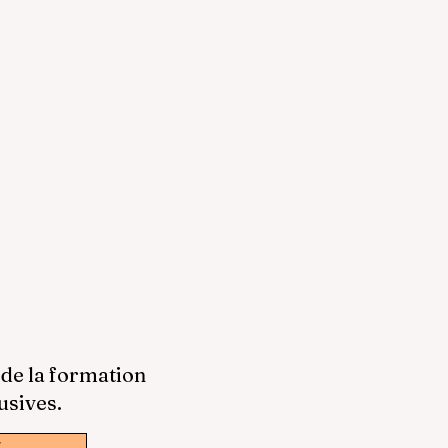
 de la formation
usives.
w