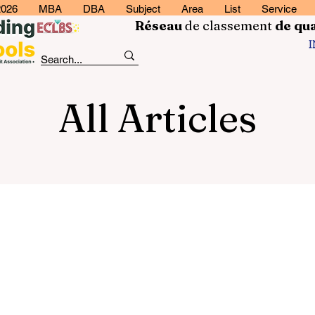
2026
MBA
DBA
Subject
Area
List
Service
Réseau
de classement
de
qua
All Articles