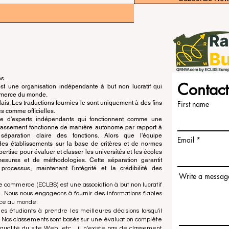
és.
Contact
 une organisation indépendante à but non lucratif qui
ommerce du monde.
is. Les traductions fournies le sont uniquement à des fins
First name
s comme officielles.
pe d'experts indépendants qui fonctionnent comme une
 classement fonctionne de manière autonome par rapport à
e séparation claire des fonctions. Alors que l'équipe
Email
n des établissements sur la base de critères et de normes
ertise pour évaluer et classer les universités et les écoles
esures et de méthodologies. Cette séparation garantit
x processus, maintenant l'intégrité et la crédibilité des
Write a messag
e commerce (ECLBS) est une association à but non lucratif
 Nous nous engageons à fournir des informations fiables
rce au monde.
es étudiants à prendre les meilleures décisions lorsqu'il
. Nos classements sont basés sur une évaluation complète
qualité du site Web, etc... il n'existe pas de classement