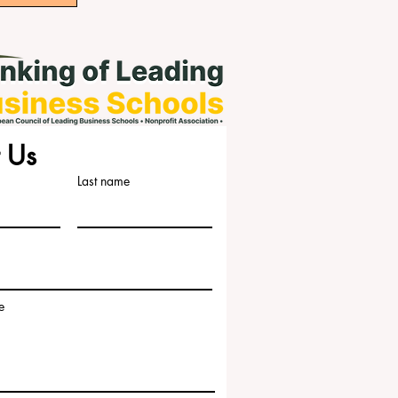
 Us
Last name
e