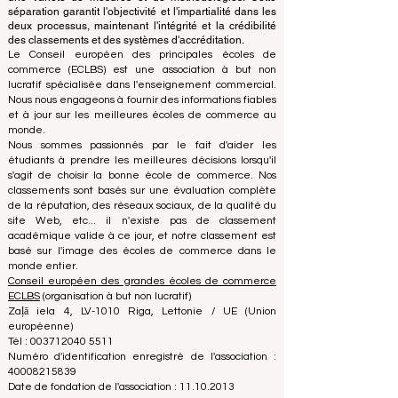
classement utilise son expertise pour évaluer et classer
les universités et les écoles de commerce en utilisant
une variété de mesures et de méthodologies. Cette
séparation garantit l'objectivité et l'impartialité dans les
deux processus, maintenant l'intégrité et la crédibilité
des classements et des systèmes d'accréditation.
Le Conseil européen des principales écoles de
commerce (ECLBS) est une association à but non
lucratif spécialisée dans l'enseignement commercial.
Nous nous engageons à fournir des informations fiables
et à jour sur les meilleures écoles de commerce au
monde.
Nous sommes passionnés par le fait d'aider les
étudiants à prendre les meilleures décisions lorsqu'il
s'agit de choisir la bonne école de commerce. Nos
classements sont basés sur une évaluation complète
de la réputation, des réseaux sociaux, de la qualité du
site Web, etc... il n'existe pas de classement
académique valide à ce jour, et notre classement est
basé sur l'image des écoles de commerce dans le
monde entier.
Conseil européen des grandes écoles de commerce
ECLBS
(organisation à but non lucratif)
Zaļā iela 4, LV-1010 Riga, Lettonie / UE (Union
européenne)
Tél : 003712040 5511
Numéro d'identification enregistré de l'association :