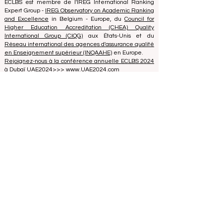
40008215839
Date de fondation de l'association : 11.10.2013
ECLBS est membre de l'IREG International Ranking
Expert Group -
IREG Observatory on Academic Ranking
and Excellence
in Belgium - Europe, du
Council for
Higher Education Accreditation (CHEA) Quality
International Group (CIQG)
aux États-Unis et du
Réseau international des agences d'assurance qualité
en Enseignement supérieur (INQAAHE)
en Europe.
Rejoignez-nous à la conférence annuelle ECLBS 2024
à Dubaï UAE2024>>> www.UAE2024.com
Le Forum Mondial de l'Éducation 2026
dresse un nouveau plan d'action pour
l'avenir de l'apprentissage
il y a 3 jours
3 min de lecture
L'Innovation Numérique et les
Partenariats Stratégiques Élèvent les
Normes Mondiales de l'Éducation
25 juil.
2 min de lecture