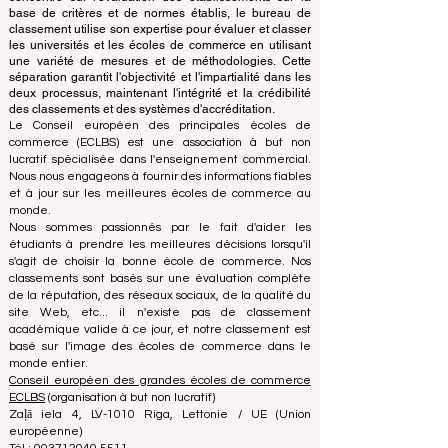
d'accréditation, garantissant une séparation claire des
fonctions. Alors que l'équipe d'accréditation se
concentre sur l'évaluation des établissements sur la
base de critères et de normes établis, le bureau de
classement utilise son expertise pour évaluer et classer
les universités et les écoles de commerce en utilisant
une variété de mesures et de méthodologies. Cette
séparation garantit l'objectivité et l'impartialité dans les
deux processus, maintenant l'intégrité et la crédibilité
des classements et des systèmes d'accréditation.
Le Conseil européen des principales écoles de
commerce (ECLBS) est une association à but non
lucratif spécialisée dans l'enseignement commercial.
Nous nous engageons à fournir des informations fiables
et à jour sur les meilleures écoles de commerce au
monde.
Nous sommes passionnés par le fait d'aider les
étudiants à prendre les meilleures décisions lorsqu'il
s'agit de choisir la bonne école de commerce. Nos
classements sont basés sur une évaluation complète
de la réputation, des réseaux sociaux, de la qualité du
site Web, etc... il n'existe pas de classement
académique valide à ce jour, et notre classement est
basé sur l'image des écoles de commerce dans le
monde entier.
Conseil européen des grandes écoles de commerce
ECLBS
(organisation à but non lucratif)