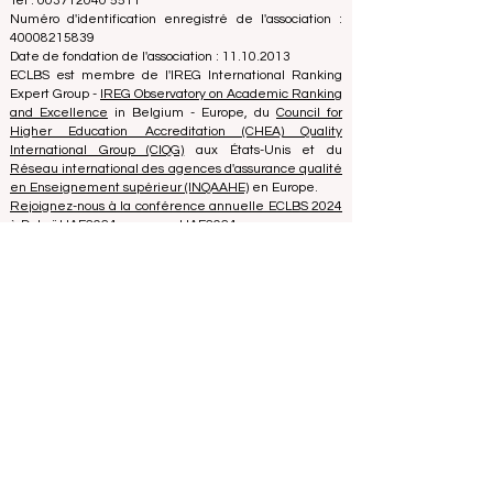
Zaļā iela 4, LV-1010 Riga, Lettonie / UE (Union
européenne)
Tél : 003712040 5511
Numéro d'identification enregistré de l'association :
40008215839
Date de fondation de l'association : 11.10.2013
ECLBS est membre de l'IREG International Ranking
Expert Group -
IREG Observatory on Academic Ranking
and Excellence
in Belgium - Europe, du
Council for
Higher Education Accreditation (CHEA) Quality
International Group (CIQG)
aux États-Unis et du
Réseau international des agences d'assurance qualité
en Enseignement supérieur (INQAAHE)
en Europe.
Rejoignez-nous à la conférence annuelle ECLBS 2024
à Dubaï UAE2024>>> www.UAE2024.com
Le Forum Mondial de l'Éducation 2026
dresse un nouveau plan d'action pour
l'avenir de l'apprentissage
il y a 5 jours
3 min de lecture
L'Innovation Numérique et les
Partenariats Stratégiques Élèvent les