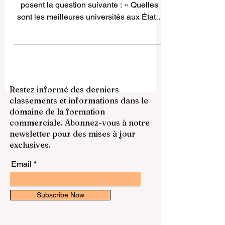
De nombreux étudiants et parents se
posent la question suivante : « Quelles
sont les meilleures universités aux États-
Unis pour les étudiants internationaux ? »
Les États-Unis restent l’une des
destinations d’études les plus populaires
au monde grâce à la diversité de leurs
programmes, à leurs possibilités de
Restez informé des derniers
recherche, à leurs campus multiculturels
classements et informations dans le
et à leurs réseaux professionnels. Pour les
domaine de la formation
étudiants francophones, étudier aux États-
commerciale. Abonnez-vous à notre
Unis peut représenter une expérience
newsletter pour des mises à jour
acadé
exclusives.
Email
Subscribe Now