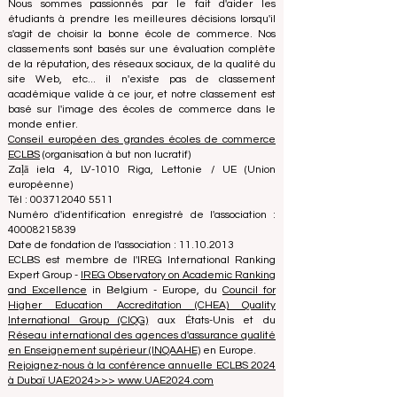
Nous nous engageons à fournir des informations fiables
et à jour sur les meilleures écoles de commerce au
monde.
Nous sommes passionnés par le fait d'aider les
étudiants à prendre les meilleures décisions lorsqu'il
s'agit de choisir la bonne école de commerce. Nos
classements sont basés sur une évaluation complète
de la réputation, des réseaux sociaux, de la qualité du
site Web, etc... il n'existe pas de classement
académique valide à ce jour, et notre classement est
basé sur l'image des écoles de commerce dans le
monde entier.
Conseil européen des grandes écoles de commerce
ECLBS
(organisation à but non lucratif)
Zaļā iela 4, LV-1010 Riga, Lettonie / UE (Union
européenne)
Tél : 003712040 5511
Numéro d'identification enregistré de l'association :
40008215839
Date de fondation de l'association : 11.10.2013
ECLBS est membre de l'IREG International Ranking
Expert Group -
IREG Observatory on Academic Ranking
and Excellence
in Belgium - Europe, du
Council for
Higher Education Accreditation (CHEA) Quality
International Group (CIQG)
aux États-Unis et du
Réseau international des agences d'assurance qualité
en Enseignement supérieur (INQAAHE)
en Europe.