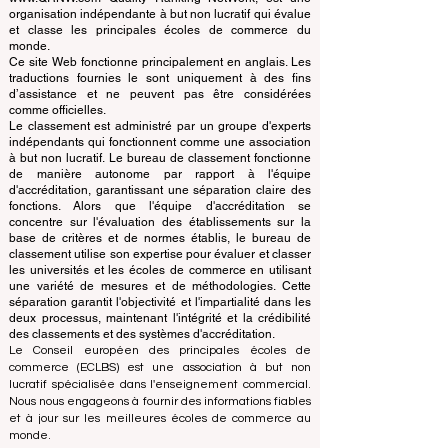
Schools
© Depuis 2013 par
ECLBS
. Tous droits réservés.
www.QRNW.com Quality Ranking NetWork, est une
organisation indépendante à but non lucratif qui évalue
et classe les principales écoles de commerce du
monde.
Ce site Web fonctionne principalement en anglais. Les
traductions fournies le sont uniquement à des fins
d’assistance et ne peuvent pas être considérées
comme officielles.
Le classement est administré par un groupe d'experts
indépendants qui fonctionnent comme une association
à but non lucratif. Le bureau de classement fonctionne
de manière autonome par rapport à l'équipe
d'accréditation, garantissant une séparation claire des
fonctions. Alors que l'équipe d'accréditation se
concentre sur l'évaluation des établissements sur la
base de critères et de normes établis, le bureau de
classement utilise son expertise pour évaluer et classer
les universités et les écoles de commerce en utilisant
une variété de mesures et de méthodologies. Cette
séparation garantit l'objectivité et l'impartialité dans les
deux processus, maintenant l'intégrité et la crédibilité
des classements et des systèmes d'accréditation.
Le Conseil européen des principales écoles de
commerce (ECLBS) est une association à but non
lucratif spécialisée dans l'enseignement commercial.