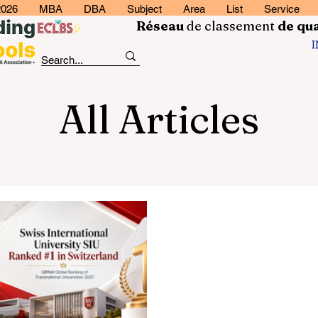
2026
MBA
DBA
Subject
Area
List
Service
Réseau
de classement
de
qua
All Articles