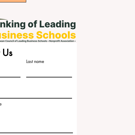
 Us
Last name
e