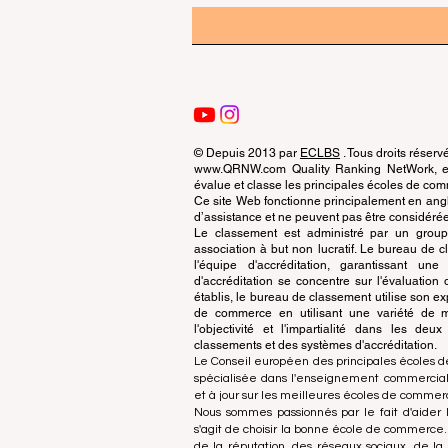
© Depuis 2013 par
ECLBS
. Tous droits réserv
www.QRNW.com Quality Ranking NetWork, est
évalue et classe les principales écoles de c
Ce site Web fonctionne principalement en angla
d’assistance et ne peuvent pas être considérée
Le classement est administré par un grou
association à but non lucratif. Le bureau de
l'équipe d'accréditation, garantissant un
d'accréditation se concentre sur l'évaluatio
établis, le bureau de classement utilise son exp
de commerce en utilisant une variété de m
l'objectivité et l'impartialité dans les deu
classements et des systèmes d'accréditation.
Le Conseil européen des principales écoles d
spécialisée dans l'enseignement commercial.
et à jour sur les meilleures écoles de comme
Nous sommes passionnés par le fait d'aider l
s'agit de choisir la bonne école de commerce
de la réputation, des réseaux sociaux, de la 