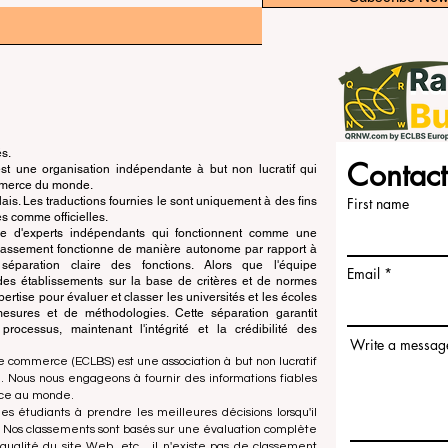
és.
Contact
 une organisation indépendante à but non lucratif qui
ommerce du monde.
is. Les traductions fournies le sont uniquement à des fins
First name
s comme officielles.
pe d'experts indépendants qui fonctionnent comme une
 classement fonctionne de manière autonome par rapport à
e séparation claire des fonctions. Alors que l'équipe
Email
n des établissements sur la base de critères et de normes
ertise pour évaluer et classer les universités et les écoles
esures et de méthodologies. Cette séparation garantit
x processus, maintenant l'intégrité et la crédibilité des
Write a messag
e commerce (ECLBS) est une association à but non lucratif
 Nous nous engageons à fournir des informations fiables
rce au monde.
es étudiants à prendre les meilleures décisions lorsqu'il
. Nos classements sont basés sur une évaluation complète
qualité du site Web, etc... il n'existe pas de classement