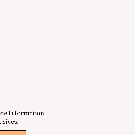
 de la formation
usives.
w