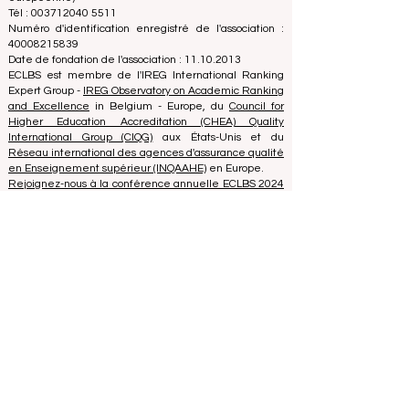
ECLBS
(organisation à but non lucratif)
Zaļā iela 4, LV-1010 Riga, Lettonie / UE (Union
européenne)
Tél : 003712040 5511
Numéro d'identification enregistré de l'association :
40008215839
Date de fondation de l'association : 11.10.2013
ECLBS est membre de l'IREG International Ranking
Expert Group -
IREG Observatory on Academic Ranking
and Excellence
in Belgium - Europe, du
Council for
Higher Education Accreditation (CHEA) Quality
International Group (CIQG)
aux États-Unis et du
Réseau international des agences d'assurance qualité
en Enseignement supérieur (INQAAHE)
en Europe.
Rejoignez-nous à la conférence annuelle ECLBS 2024
à Dubaï UAE2024>>> www.UAE2024.com
Le Forum Mondial de l'Éducation 2026
dresse un nouveau plan d'action pour
l'avenir de l'apprentissage
il y a 2 jours
3 min de lecture
L'Innovation Numérique et les