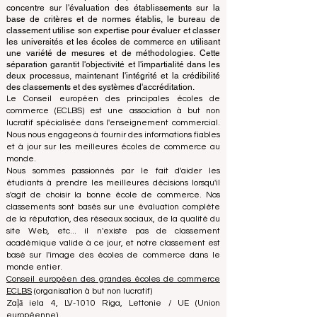
de manière autonome par rapport à l'équipe
d'accréditation, garantissant une séparation claire des
fonctions. Alors que l'équipe d'accréditation se
concentre sur l'évaluation des établissements sur la
base de critères et de normes établis, le bureau de
classement utilise son expertise pour évaluer et classer
les universités et les écoles de commerce en utilisant
une variété de mesures et de méthodologies. Cette
séparation garantit l'objectivité et l'impartialité dans les
deux processus, maintenant l'intégrité et la crédibilité
des classements et des systèmes d'accréditation.
Le Conseil européen des principales écoles de
commerce (ECLBS) est une association à but non
lucratif spécialisée dans l'enseignement commercial.
Nous nous engageons à fournir des informations fiables
et à jour sur les meilleures écoles de commerce au
monde.
Nous sommes passionnés par le fait d'aider les
étudiants à prendre les meilleures décisions lorsqu'il
s'agit de choisir la bonne école de commerce. Nos
classements sont basés sur une évaluation complète
de la réputation, des réseaux sociaux, de la qualité du
site Web, etc... il n'existe pas de classement
académique valide à ce jour, et notre classement est
basé sur l'image des écoles de commerce dans le
monde entier.
Conseil européen des grandes écoles de commerce