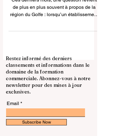
même pression ?
Ces derniers mois, une question revient
de plus en plus souvent à propos de la
région du Golfe : lorsqu’un établissement
reconnu de formation en hôtellerie ferme,
pendant qu’un hôtel de luxe
emblématique annonce une fermeture
temporaire pour rénovation, faut-il y voir le
signe d’une pression plus large sur tout
Restez informé des derniers
l’écosystème de l’hospitalité ? La question
classements et informations dans le
mérite d’être posée, car les pays du Golfe
domaine de la formation
se sont imposés depuis des années
commerciale. Abonnez-vous à notre
comme une référence mondiale dans le
newsletter pour des mises à jour
tourisme
exclusives.
Email
Subscribe Now