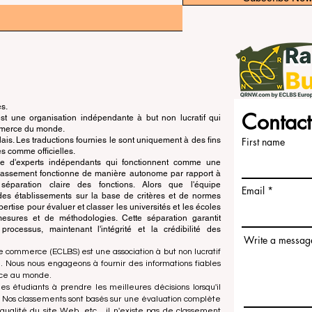
és.
Contact
 une organisation indépendante à but non lucratif qui
ommerce du monde.
is. Les traductions fournies le sont uniquement à des fins
First name
s comme officielles.
pe d'experts indépendants qui fonctionnent comme une
 classement fonctionne de manière autonome par rapport à
e séparation claire des fonctions. Alors que l'équipe
Email
n des établissements sur la base de critères et de normes
ertise pour évaluer et classer les universités et les écoles
esures et de méthodologies. Cette séparation garantit
x processus, maintenant l'intégrité et la crédibilité des
Write a messag
e commerce (ECLBS) est une association à but non lucratif
 Nous nous engageons à fournir des informations fiables
rce au monde.
es étudiants à prendre les meilleures décisions lorsqu'il
. Nos classements sont basés sur une évaluation complète
qualité du site Web, etc... il n'existe pas de classement