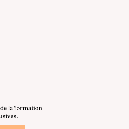
 de la formation
usives.
w