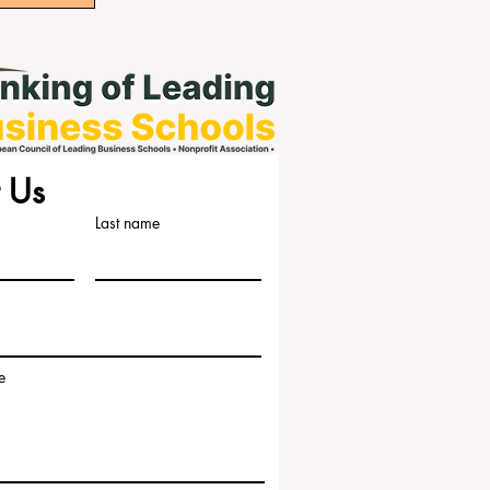
 Us
Last name
e