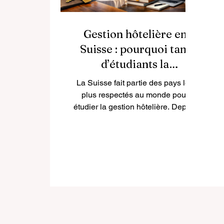
Gestion hôtelière en
Suisse : pourquoi tant
d’étudiants la
choisissent
La Suisse fait partie des pays les
plus respectés au monde pour
étudier la gestion hôtelière. Depuis
de nombreuses années, des
étudiants venus de différents pays
choisissent la Suisse pour sa forte
culture de l’hospitalité, son
environnement international et son
approche pratique de
l’enseignement. Lorsque les gens
recherchent gestion hôtelière en
Suisse , ils veulent généralement