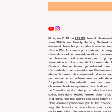
© Depuis 2013 par
ECLBS
. Tous droits réserv
www.QRNW.com Quality Ranking NetWork, est
évalue et classe les principales écoles de c
Ce site Web fonctionne principalement en angla
d’assistance et ne peuvent pas être considérée
Le classement est administré par un grou
association à but non lucratif. Le bureau de
l'équipe d'accréditation, garantissant un
d'accréditation se concentre sur l'évaluatio
établis, le bureau de classement utilise son exp
de commerce en utilisant une variété de m
l'objectivité et l'impartialité dans les deu
classements et des systèmes d'accréditation.
Le Conseil européen des principales écoles d
spécialisée dans l'enseignement commercial.
et à jour sur les meilleures écoles de comme
Nous sommes passionnés par le fait d'aider l
s'agit de choisir la bonne école de commerce
de la réputation, des réseaux sociaux, de la 