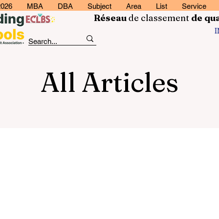
2026
MBA
DBA
Subject
Area
List
Service
Réseau
de classement
de
qua
All Articles