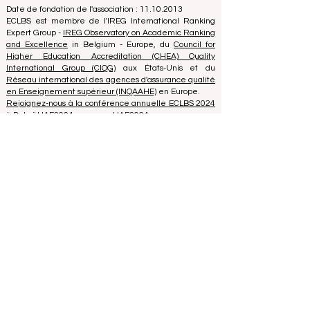
Tél : 003712040 5511
Numéro d'identification enregistré de l'association :
40008215839
Date de fondation de l'association : 11.10.2013
ECLBS est membre de l'IREG International Ranking
Expert Group -
IREG Observatory on Academic Ranking
and Excellence
in Belgium - Europe, du
Council for
Higher Education Accreditation (CHEA) Quality
International Group (CIQG)
aux États-Unis et du
Réseau international des agences d'assurance qualité
en Enseignement supérieur (INQAAHE)
en Europe.
Rejoignez-nous à la conférence annuelle ECLBS 2024
à Dubaï UAE2024>>> www.UAE2024.com
Le Forum Mondial de l'Éducation 2026
dresse un nouveau plan d'action pour
l'avenir de l'apprentissage
il y a 5 jours
3 min de lecture
L'Innovation Numérique et les
Partenariats Stratégiques Élèvent les
Normes Mondiales de l'Éducation