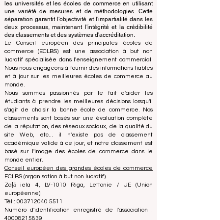
concentre sur l'évaluation des établissements sur la
base de critères et de normes établis, le bureau de
classement utilise son expertise pour évaluer et classer
les universités et les écoles de commerce en utilisant
une variété de mesures et de méthodologies. Cette
séparation garantit l'objectivité et l'impartialité dans les
deux processus, maintenant l'intégrité et la crédibilité
des classements et des systèmes d'accréditation.
Le Conseil européen des principales écoles de
commerce (ECLBS) est une association à but non
lucratif spécialisée dans l'enseignement commercial.
Nous nous engageons à fournir des informations fiables
et à jour sur les meilleures écoles de commerce au
monde.
Nous sommes passionnés par le fait d'aider les
étudiants à prendre les meilleures décisions lorsqu'il
s'agit de choisir la bonne école de commerce. Nos
classements sont basés sur une évaluation complète
de la réputation, des réseaux sociaux, de la qualité du
site Web, etc... il n'existe pas de classement
académique valide à ce jour, et notre classement est
basé sur l'image des écoles de commerce dans le
monde entier.
Conseil européen des grandes écoles de commerce
ECLBS
(organisation à but non lucratif)
Zaļā iela 4, LV-1010 Riga, Lettonie / UE (Union
européenne)