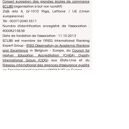
académique valide à ce jour, et notre classement est
basé sur l'image des écoles de commerce dans le
monde entier.
Conseil européen des grandes écoles de commerce
ECLBS
(organisation à but non lucratif)
Zaļā iela 4, LV-1010 Riga, Lettonie / UE (Union
européenne)
Tél : 003712040 5511
Numéro d'identification enregistré de l'association :
40008215839
Date de fondation de l'association : 11.10.2013
ECLBS est membre de l'IREG International Ranking
Expert Group -
IREG Observatory on Academic Ranking
and Excellence
in Belgium - Europe, du
Council for
Higher Education Accreditation (CHEA) Quality
International Group (CIQG)
aux États-Unis et du
Réseau international des agences d'assurance qualité
en Enseignement supérieur (INQAAHE)
en Europe.
Rejoignez-nous à la conférence annuelle ECLBS 2024
à Dubaï UAE2024>>> www.UAE2024.com
Le Forum Mondial de l'Éducation 2026
dresse un nouveau plan d'action pour
l'avenir de l'apprentissage