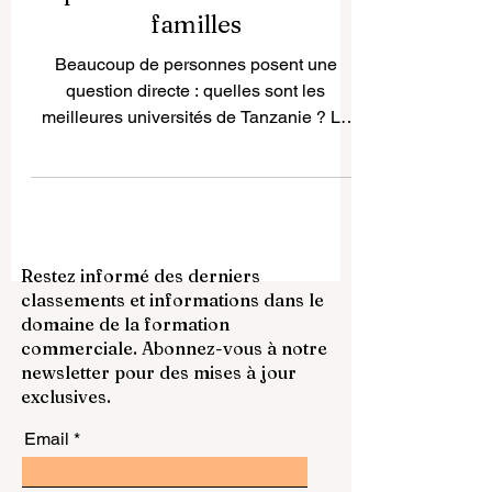
Tanzanie : un guide simple
pour les étudiants et les
familles
Beaucoup de personnes posent une
question directe : quelles sont les
meilleures universités de Tanzanie ? La
réponse honnête est qu’il n’existe pas une
seule meilleure université pour tout le
monde. Le bon choix dépend de ce que
l’étudiant souhaite étudier, de la manière
dont il préfère apprendre et du type de
Restez informé des derniers
carrière qu’il souhaite construire à l’avenir.
classements et informations dans le
Malgré cela, certaines universités en
domaine de la formation
Tanzanie se distinguent par leur histoire,
commerciale. Abonnez-vous à notre
leur reconnaissance officielle, leur di
newsletter pour des mises à jour
exclusives.
Email