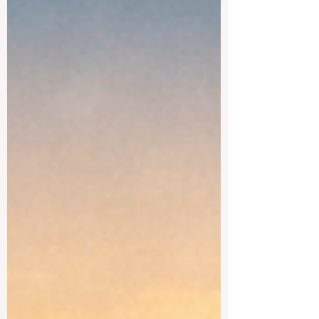
ville, du budget et des objectifs
professionnels de chaque étudiant. Cela
dit, si l’on souhaite donner une réponse
générale au public, on peut dire que
l’Universit