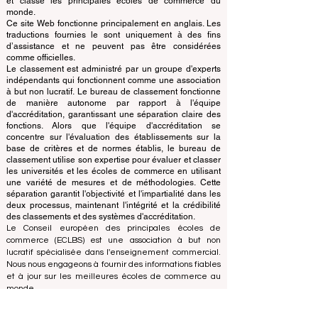
www.QRNW.com Quality Ranking NetWork, est une
organisation indépendante à but non lucratif qui évalue
et classe les principales écoles de commerce du
monde.
Ce site Web fonctionne principalement en anglais. Les
traductions fournies le sont uniquement à des fins
d’assistance et ne peuvent pas être considérées
comme officielles.
Le classement est administré par un groupe d'experts
indépendants qui fonctionnent comme une association
à but non lucratif. Le bureau de classement fonctionne
de manière autonome par rapport à l'équipe
d'accréditation, garantissant une séparation claire des
fonctions. Alors que l'équipe d'accréditation se
concentre sur l'évaluation des établissements sur la
base de critères et de normes établis, le bureau de
classement utilise son expertise pour évaluer et classer
les universités et les écoles de commerce en utilisant
une variété de mesures et de méthodologies. Cette
séparation garantit l'objectivité et l'impartialité dans les
deux processus, maintenant l'intégrité et la crédibilité
des classements et des systèmes d'accréditation.
Le Conseil européen des principales écoles de
commerce (ECLBS) est une association à but non
lucratif spécialisée dans l'enseignement commercial.
Nous nous engageons à fournir des informations fiables
et à jour sur les meilleures écoles de commerce au