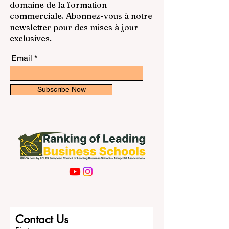
Restez informé des derniers
étudiants français et francophones,
classements et informations dans le
l’Australie représente aussi une occasion
domaine de la formation
unique d’améliorer leur anglais, de
commerciale. Abonnez-vous à notre
découvrir une culture différente et de
newsletter pour des mises à jour
dévelo
exclusives.
Email
Subscribe Now