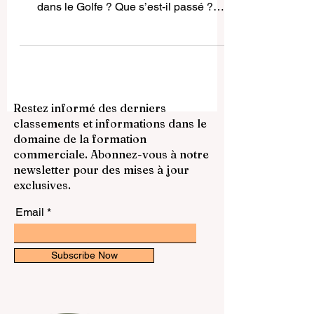
Beaucoup d’étudiants ont demandé: Les
examens Pearson ont-ils été annulés
dans le Golfe ? Que s’est-il passé ?
Problèmes techniques Changements
administratifs Conformité réglementaire
Contrôle qualité Situation temporaire
uniquement. Pays concernés EAU, Arabie
Saoudite, Qatar, Koweït, Bahreïn, Oman
Restez informé des derniers
Impact Universités privées : flexibilité
classements et informations dans le
Universités internationales : alternatives
domaine de la formation
Instituts : retards Universités publiques :
commerciale. Abonnez-vous à notre
impact faible Conclusion Situation
newsletter pour des mises à jour
temporaire, étudi
exclusives.
Email
Subscribe Now