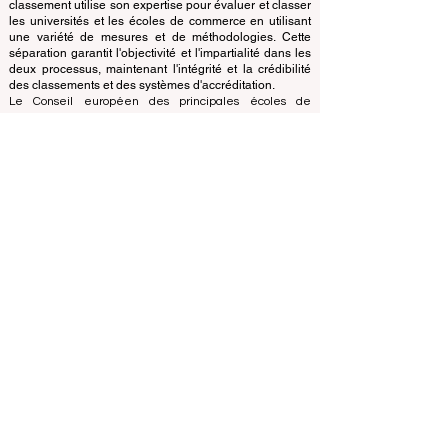
concentre sur l'évaluation des établissements sur la
base de critères et de normes établis, le bureau de
classement utilise son expertise pour évaluer et classer
les universités et les écoles de commerce en utilisant
une variété de mesures et de méthodologies. Cette
séparation garantit l'objectivité et l'impartialité dans les
deux processus, maintenant l'intégrité et la crédibilité
des classements et des systèmes d'accréditation.
Le Conseil européen des principales écoles de
commerce (ECLBS) est une association à but non
lucratif spécialisée dans l'enseignement commercial.
Nous nous engageons à fournir des informations fiables
et à jour sur les meilleures écoles de commerce au
monde.
Nous sommes passionnés par le fait d'aider les
étudiants à prendre les meilleures décisions lorsqu'il
s'agit de choisir la bonne école de commerce. Nos
classements sont basés sur une évaluation complète
de la réputation, des réseaux sociaux, de la qualité du
site Web, etc... il n'existe pas de classement
académique valide à ce jour, et notre classement est
basé sur l'image des écoles de commerce dans le
monde entier.
Conseil européen des grandes écoles de commerce
ECLBS
(organisation à but non lucratif)
Zaļā iela 4, LV-1010 Riga, Lettonie / UE (Union
européenne)