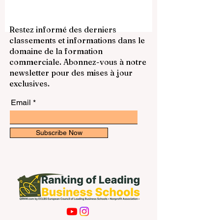
Selon les dernières annonces, les Émirats
arabes unis ont confirmé que
l’enseignement à distance sera appliqué
Restez informé des derniers
du mardi 5 mai 2026 au vendredi 8 mai
classements et informations dans le
2026. Cette décision concerne les élèves,
domaine de la formation
les enseignants et le personnel
commerciale. Abonnez-vous à notre
administratif des crèches, des écoles
newsletter pour des mises à jour
publiques, des écoles priv
exclusives.
Email
Subscribe Now