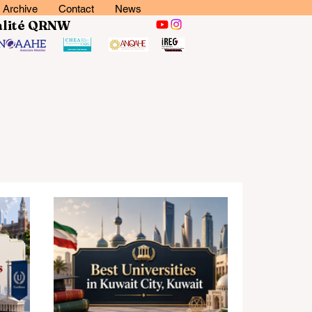
Archive
Contact
News
lité
QRNW