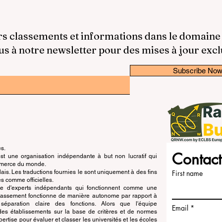
rs classements et informations dans le domaine
 à notre newsletter pour des mises à jour excl
Subscribe No
és.
Contact
 une organisation indépendante à but non lucratif qui
ommerce du monde.
is. Les traductions fournies le sont uniquement à des fins
First name
s comme officielles.
pe d'experts indépendants qui fonctionnent comme une
 classement fonctionne de manière autonome par rapport à
e séparation claire des fonctions. Alors que l'équipe
Email
n des établissements sur la base de critères et de normes
ertise pour évaluer et classer les universités et les écoles