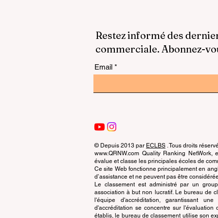
Restez informé des dernie
commerciale. Abonnez-vous
Email
© Depuis 2013 par
ECLBS
. Tous droits réserv
www.QRNW.com Quality Ranking NetWork, est
évalue et classe les principales écoles de c
Ce site Web fonctionne principalement en angla
d’assistance et ne peuvent pas être considérée
Le classement est administré par un grou
association à but non lucratif. Le bureau de
l'équipe d'accréditation, garantissant un
d'accréditation se concentre sur l'évaluatio
établis, le bureau de classement utilise son exp