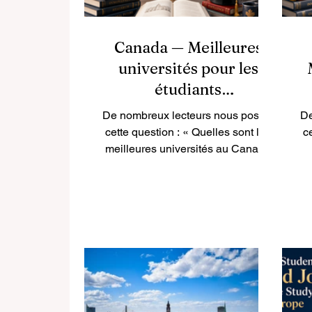
Canada — Meilleures
universités pour les
étudiants
internationaux
De nombreux lecteurs nous posent
De
cette question : « Quelles sont les
c
meilleures universités au Canada
pour les étudiants internationaux ?
R
» Le Canada fait partie des
destinations d’études les plus
appréciées au monde, grâce à la
qualité de son enseignement, à la
m
sécurité de ses villes, à sa diversité
en
culturelle et à ses campus
accueillants. Pour les étudiants
a
français et francophones, le