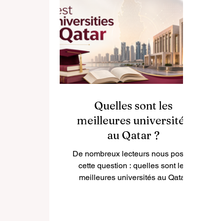
source de revenu. Il peut aider à
mieux comprendre la société
c
lettone, améliorer les compétences
e
linguistiques, développer la
confiance en soi et acquérir une
première expérience profe
co
Quelles sont les
meilleures universités
au Qatar ?
De nombreux lecteurs nous posent
cette question : quelles sont les
meilleures universités au Qatar
pour étudier dans un
environnement moderne,
international et tourné vers l’avenir