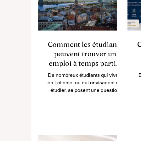
Canada représente une destination
p
particulièrement intéressante. Le
pays offre des enviro
Comment les étudiants
C
peuvent trouver un
emploi à temps partiel
en Lettonie
De nombreux étudiants qui vivent
B
en Lettonie, ou qui envisagent d’y
étudier, se posent une question
très concrète : comment trouver un
p
emploi à temps partiel pendant ses
études ? Pour les étudiants locaux
c’
comme pour les étudiants
de
internationaux, un job étudiant peut
être bien plus qu’une simple