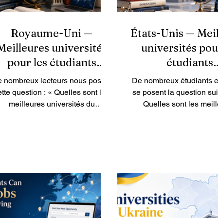
Royaume-Uni —
États-Unis — Mei
Meilleures universités
universités pou
pour les étudiants
étudiants
internationaux
internationa
 nombreux lecteurs nous posent
De nombreux étudiants e
ette question : « Quelles sont les
se posent la question sui
meilleures universités du
Quelles sont les meil
oyaume-Uni pour les étudiants
universités aux États-Uni
internationaux ? » Le Royaume-
étudiants internationaux
Uni reste l’une des destinations
États-Unis restent l’u
d’études les plus appréciées au
destinations d’études l
onde grâce à la qualité de son
populaires au monde gr
seignement, à la diversité de ses
diversité de leurs progr
campus, à son histoire
leurs possibilités de rec
cadémique et à ses nombreuses
leurs campus multicultur
possibilités de développement
leurs réseaux professionn