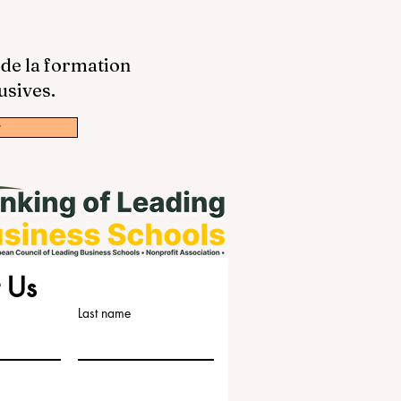
 de la formation
usives.
w
 Us
Last name