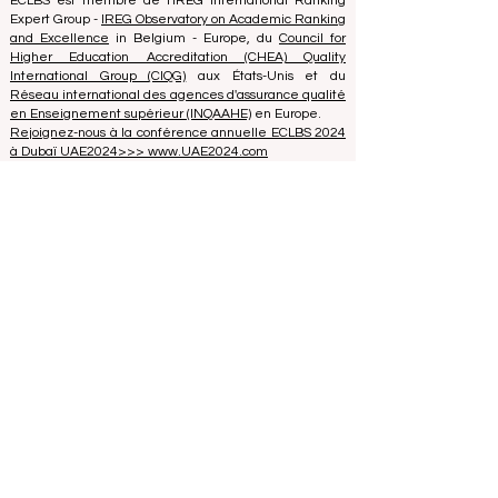
40008215839
Date de fondation de l'association : 11.10.2013
ECLBS est membre de l'IREG International Ranking
Expert Group -
IREG Observatory on Academic Ranking
and Excellence
in Belgium - Europe, du
Council for
Higher Education Accreditation (CHEA) Quality
International Group (CIQG)
aux États-Unis et du
Réseau international des agences d'assurance qualité
en Enseignement supérieur (INQAAHE)
en Europe.
Rejoignez-nous à la conférence annuelle ECLBS 2024
à Dubaï UAE2024>>> www.UAE2024.com
Le Forum Mondial de l'Éducation 2026
dresse un nouveau plan d'action pour
l'avenir de l'apprentissage
il y a 3 jours
3 min de lecture
L'Innovation Numérique et les
Partenariats Stratégiques Élèvent les
Normes Mondiales de l'Éducation
25 juil.
2 min de lecture