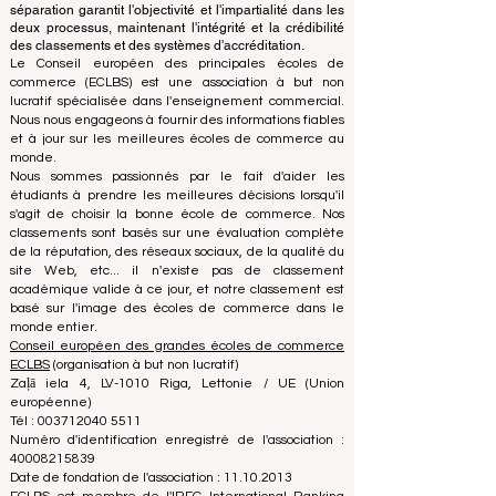
classement utilise son expertise pour évaluer et classer
les universités et les écoles de commerce en utilisant
une variété de mesures et de méthodologies. Cette
séparation garantit l'objectivité et l'impartialité dans les
deux processus, maintenant l'intégrité et la crédibilité
des classements et des systèmes d'accréditation.
Le Conseil européen des principales écoles de
commerce (ECLBS) est une association à but non
lucratif spécialisée dans l'enseignement commercial.
Nous nous engageons à fournir des informations fiables
et à jour sur les meilleures écoles de commerce au
monde.
Nous sommes passionnés par le fait d'aider les
étudiants à prendre les meilleures décisions lorsqu'il
s'agit de choisir la bonne école de commerce. Nos
classements sont basés sur une évaluation complète
de la réputation, des réseaux sociaux, de la qualité du
site Web, etc... il n'existe pas de classement
académique valide à ce jour, et notre classement est
basé sur l'image des écoles de commerce dans le
monde entier.
Conseil européen des grandes écoles de commerce
ECLBS
(organisation à but non lucratif)
Zaļā iela 4, LV-1010 Riga, Lettonie / UE (Union
européenne)
Tél : 003712040 5511
Numéro d'identification enregistré de l'association :