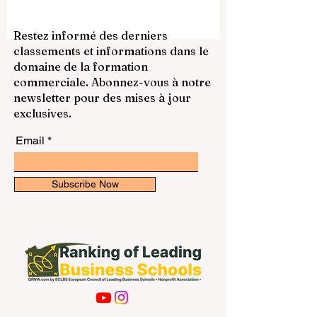
établissement. Elle dépend aussi de la
filière souhaitée, de la ville, de
l’environnement académique, de la
Restez informé des derniers
qualité de l’enseignement, de la
classements et informations dans le
recherche et des perspectives
domaine de la formation
professionnelles après les études. Ainsi,
commerciale. Abonnez-vous à notre
parler de la “meilleure université” ne
newsletter pour des mises à jour
signifie pas exactement la même chose
exclusives.
pour tout le
Email
Subscribe Now