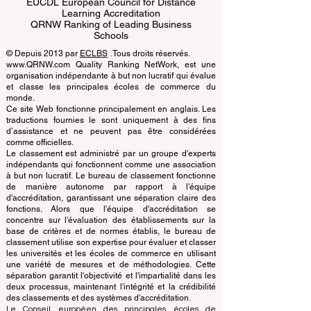
ECLBS European Council of Leading
Business Schools
EUCDL European Council for Distance
Learning Accreditation
QRNW Ranking of Leading Business
Schools
© Depuis 2013 par
ECLBS
. Tous droits réservés.
www.QRNW.com Quality Ranking NetWork, est une
organisation indépendante à but non lucratif qui évalue
et classe les principales écoles de commerce du
monde.
Ce site Web fonctionne principalement en anglais. Les
traductions fournies le sont uniquement à des fins
d’assistance et ne peuvent pas être considérées
comme officielles.
Le classement est administré par un groupe d'experts
indépendants qui fonctionnent comme une association
à but non lucratif. Le bureau de classement fonctionne
de manière autonome par rapport à l'équipe
d'accréditation, garantissant une séparation claire des
fonctions. Alors que l'équipe d'accréditation se
concentre sur l'évaluation des établissements sur la
base de critères et de normes établis, le bureau de
classement utilise son expertise pour évaluer et classer
les universités et les écoles de commerce en utilisant
une variété de mesures et de méthodologies. Cette
séparation garantit l'objectivité et l'impartialité dans les