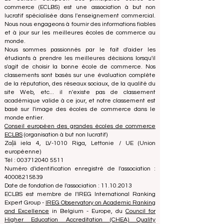
deux processus, maintenant l'intégrité et la crédibilité
des classements et des systèmes d'accréditation.
Le Conseil européen des principales écoles de
commerce (ECLBS) est une association à but non
lucratif spécialisée dans l'enseignement commercial.
Nous nous engageons à fournir des informations fiables
et à jour sur les meilleures écoles de commerce au
monde.
Nous sommes passionnés par le fait d'aider les
étudiants à prendre les meilleures décisions lorsqu'il
s'agit de choisir la bonne école de commerce. Nos
classements sont basés sur une évaluation complète
de la réputation, des réseaux sociaux, de la qualité du
site Web, etc... il n'existe pas de classement
académique valide à ce jour, et notre classement est
basé sur l'image des écoles de commerce dans le
monde entier.
Conseil européen des grandes écoles de commerce
ECLBS
(organisation à but non lucratif)
Zaļā iela 4, LV-1010 Riga, Lettonie / UE (Union
européenne)
Tél : 003712040 5511
Numéro d'identification enregistré de l'association :
40008215839
Date de fondation de l'association : 11.10.2013
ECLBS est membre de l'IREG International Ranking
Expert Group -
IREG Observatory on Academic Ranking