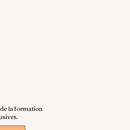
 de la formation
usives.
w