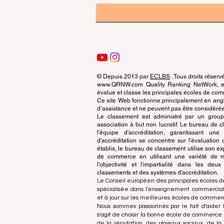
© Depuis 2013 par
ECLBS
. Tous droits réserv
www.QRNW.com Quality Ranking NetWork, est
évalue et classe les principales écoles de c
Ce site Web fonctionne principalement en angla
d’assistance et ne peuvent pas être considérée
Le classement est administré par un grou
association à but non lucratif. Le bureau de
l'équipe d'accréditation, garantissant un
d'accréditation se concentre sur l'évaluatio
établis, le bureau de classement utilise son exp
de commerce en utilisant une variété de m
l'objectivité et l'impartialité dans les deu
classements et des systèmes d'accréditation.
Le Conseil européen des principales écoles d
spécialisée dans l'enseignement commercial.
et à jour sur les meilleures écoles de comme
Nous sommes passionnés par le fait d'aider l
s'agit de choisir la bonne école de commerce
de la réputation, des réseaux sociaux, de la 