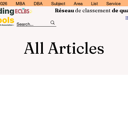
2026
MBA
DBA
Subject
Area
List
Service
Réseau
de classement
de
qua
All Articles