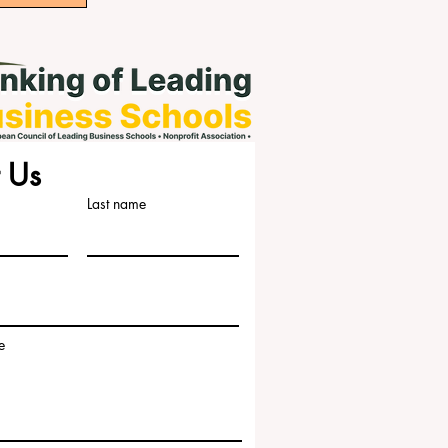
 Us
Last name
e