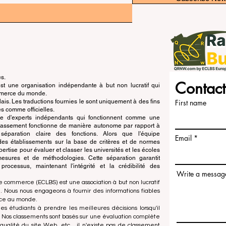
és.
Contact
 une organisation indépendante à but non lucratif qui
ommerce du monde.
is. Les traductions fournies le sont uniquement à des fins
First name
s comme officielles.
pe d'experts indépendants qui fonctionnent comme une
 classement fonctionne de manière autonome par rapport à
e séparation claire des fonctions. Alors que l'équipe
Email
n des établissements sur la base de critères et de normes
ertise pour évaluer et classer les universités et les écoles
esures et de méthodologies. Cette séparation garantit
x processus, maintenant l'intégrité et la crédibilité des
Write a messag
e commerce (ECLBS) est une association à but non lucratif
 Nous nous engageons à fournir des informations fiables
rce au monde.
es étudiants à prendre les meilleures décisions lorsqu'il
. Nos classements sont basés sur une évaluation complète
qualité du site Web, etc... il n'existe pas de classement