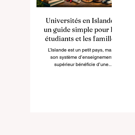
Universités en Islande :
un guide simple pour les
étudiants et les familles
L’Islande est un petit pays, mais
son système d’enseignement
supérieur bénéficie d’une
réputation solide en matière de
qualité, de sérieux académique et
de lien avec la société. Le nombre
d’universités y est limité, ce qui
rend le système plus facile à
comprendre que dans de
nombreux pays plus grands.
Beaucoup de personnes posent
donc une question simple : quelles