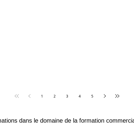
1
2
3
4
5
mations dans le domaine de la formation commerci