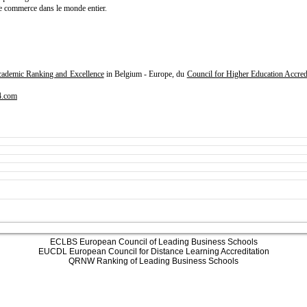
 de commerce dans le monde entier.
ademic Ranking and Excellence
in Belgium - Europe, du
Council for Higher Education Accre
4.com
ECLBS European Council of Leading Business Schools
EUCDL European Council for Distance Learning Accreditation
QRNW Ranking of Leading Business Schools