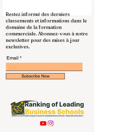
université parfaite pour tout le monde. Le
meilleur choix dépend du domaine
d’études, du style d’apprentissage, de la
Restez informé des derniers
ville, du budget et des objectifs
classements et informations dans le
professionnels de chaque étudiant. Cela
domaine de la formation
dit, si l’on souhaite donner une réponse
commerciale. Abonnez-vous à notre
générale au public, on peut dire que
newsletter pour des mises à jour
l’Universit
exclusives.
Email
Subscribe Now