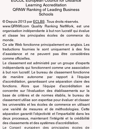
ECLBS European Council of Leading
Business Schools
EUCDL European Council for Distance
Learning Accreditation
QRNW Ranking of Leading Business
Schools
© Depuis 2013 par
ECLBS
. Tous droits réservés.
www.QRNW.com Quality Ranking NetWork, est une
organisation indépendante à but non lucratif qui évalue
et classe les principales écoles de commerce du
monde.
Ce site Web fonctionne principalement en anglais. Les
traductions fournies le sont uniquement à des fins
d’assistance et ne peuvent pas être considérées
comme officielles.
Le classement est administré par un groupe d'experts
indépendants qui fonctionnent comme une association
à but non lucratif. Le bureau de classement fonctionne
de manière autonome par rapport à l'équipe
d'accréditation, garantissant une séparation claire des
fonctions. Alors que l'équipe d'accréditation se
concentre sur l'évaluation des établissements sur la
base de critères et de normes établis, le bureau de
classement utilise son expertise pour évaluer et classer
les universités et les écoles de commerce en utilisant
une variété de mesures et de méthodologies. Cette
séparation garantit l'objectivité et l'impartialité dans les