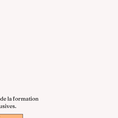
 de la formation
usives.
w