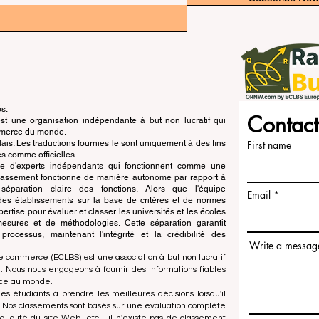
és.
Contact
 une organisation indépendante à but non lucratif qui
ommerce du monde.
is. Les traductions fournies le sont uniquement à des fins
First name
s comme officielles.
pe d'experts indépendants qui fonctionnent comme une
 classement fonctionne de manière autonome par rapport à
e séparation claire des fonctions. Alors que l'équipe
Email
n des établissements sur la base de critères et de normes
ertise pour évaluer et classer les universités et les écoles
esures et de méthodologies. Cette séparation garantit
x processus, maintenant l'intégrité et la crédibilité des
Write a messag
e commerce (ECLBS) est une association à but non lucratif
 Nous nous engageons à fournir des informations fiables
rce au monde.
es étudiants à prendre les meilleures décisions lorsqu'il
. Nos classements sont basés sur une évaluation complète
qualité du site Web, etc... il n'existe pas de classement