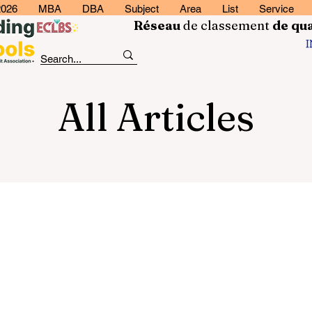
2026
MBA
DBA
Subject
Area
List
Service
Réseau
de classement
de
qua
All Articles