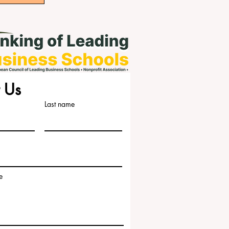
 Us
Last name
e