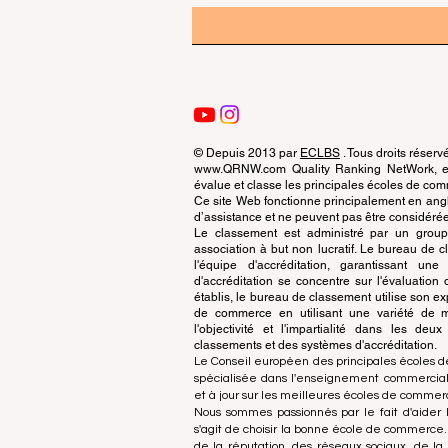
© Depuis 2013 par
ECLBS
. Tous droits réserv
www.QRNW.com Quality Ranking NetWork, est
évalue et classe les principales écoles de c
Ce site Web fonctionne principalement en angla
d’assistance et ne peuvent pas être considérée
Le classement est administré par un grou
association à but non lucratif. Le bureau de
l'équipe d'accréditation, garantissant un
d'accréditation se concentre sur l'évaluatio
établis, le bureau de classement utilise son exp
de commerce en utilisant une variété de m
l'objectivité et l'impartialité dans les deu
classements et des systèmes d'accréditation.
Le Conseil européen des principales écoles d
spécialisée dans l'enseignement commercial.
et à jour sur les meilleures écoles de comme
Nous sommes passionnés par le fait d'aider l
s'agit de choisir la bonne école de commerce
de la réputation, des réseaux sociaux, de la 