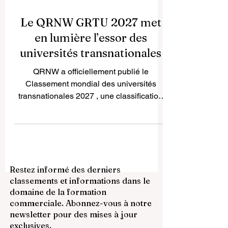
Le QRNW GRTU 2027 met
en lumière l’essor des
universités transnationales
QRNW a officiellement publié le
Classement mondial des universités
transnationales 2027 , une classification
internationale spécialisée qui met en
lumière un segment en pleine croissance
de l’enseignement supérieur mondial : les
universités qui opèrent dans plusieurs
pays à travers des modèles académiques
Restez informé des derniers
intégrés et une présence éducative au-
classements et informations dans le
delà des frontières nationales. La
domaine de la formation
publication de ce classement intervient à
commerciale. Abonnez-vous à notre
un moment où l’enseignement supérieur