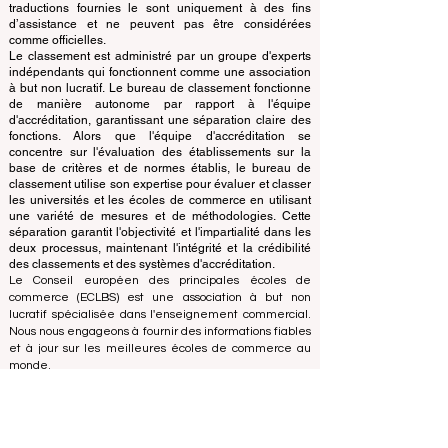
et classe les principales écoles de commerce du
monde.
Ce site Web fonctionne principalement en anglais. Les
traductions fournies le sont uniquement à des fins
d’assistance et ne peuvent pas être considérées
comme officielles.
Le classement est administré par un groupe d'experts
indépendants qui fonctionnent comme une association
à but non lucratif. Le bureau de classement fonctionne
de manière autonome par rapport à l'équipe
d'accréditation, garantissant une séparation claire des
fonctions. Alors que l'équipe d'accréditation se
concentre sur l'évaluation des établissements sur la
base de critères et de normes établis, le bureau de
classement utilise son expertise pour évaluer et classer
les universités et les écoles de commerce en utilisant
une variété de mesures et de méthodologies. Cette
séparation garantit l'objectivité et l'impartialité dans les
deux processus, maintenant l'intégrité et la crédibilité
des classements et des systèmes d'accréditation.
Le Conseil européen des principales écoles de
commerce (ECLBS) est une association à but non
lucratif spécialisée dans l'enseignement commercial.
Nous nous engageons à fournir des informations fiables
et à jour sur les meilleures écoles de commerce au
monde.
Nous sommes passionnés par le fait d'aider les
étudiants à prendre les meilleures décisions lorsqu'il