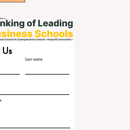
 Us
Last name
e