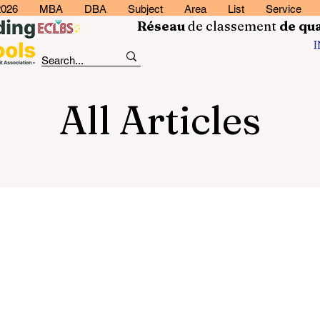
2026
MBA
DBA
Subject
Area
List
Service
Réseau
de classement
de
qua
All Articles