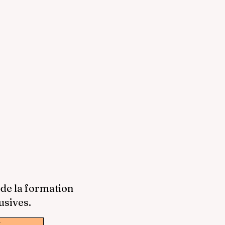
 de la formation
usives.
w