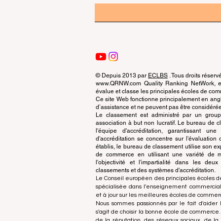
© Depuis 2013 par
ECLBS
. Tous droits réserv
www.QRNW.com Quality Ranking NetWork, est
évalue et classe les principales écoles de c
Ce site Web fonctionne principalement en angla
d’assistance et ne peuvent pas être considérée
Le classement est administré par un grou
association à but non lucratif. Le bureau de
l'équipe d'accréditation, garantissant un
d'accréditation se concentre sur l'évaluatio
établis, le bureau de classement utilise son exp
de commerce en utilisant une variété de m
l'objectivité et l'impartialité dans les deu
classements et des systèmes d'accréditation.
Le Conseil européen des principales écoles d
spécialisée dans l'enseignement commercial.
et à jour sur les meilleures écoles de comme
Nous sommes passionnés par le fait d'aider l
s'agit de choisir la bonne école de commerce
de la réputation, des réseaux sociaux, de la 