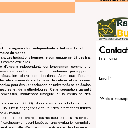
és.
Contact
 une organisation indépendante à but non lucratif qui
ommerce du monde.
is. Les traductions fournies le sont uniquement à des fins
First name
s comme officielles.
pe d'experts indépendants qui fonctionnent comme une
 classement fonctionne de manière autonome par rapport à
e séparation claire des fonctions. Alors que l'équipe
Email
n des établissements sur la base de critères et de normes
ertise pour évaluer et classer les universités et les écoles
esures et de méthodologies. Cette séparation garantit
x processus, maintenant l'intégrité et la crédibilité des
Write a messag
e commerce (ECLBS) est une association à but non lucratif
 Nous nous engageons à fournir des informations fiables
rce au monde.
es étudiants à prendre les meilleures décisions lorsqu'il
. Nos classements sont basés sur une évaluation complète
qualité du site Web, etc... il n'existe pas de classement