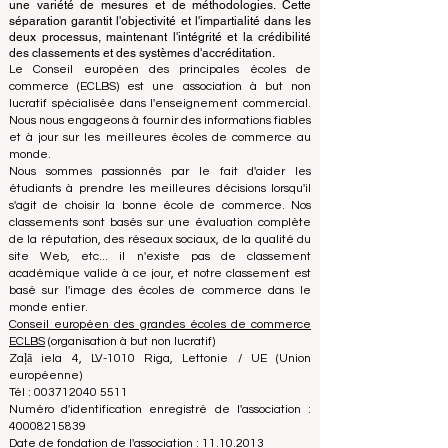
classement utilise son expertise pour évaluer et classer
les universités et les écoles de commerce en utilisant
une variété de mesures et de méthodologies. Cette
séparation garantit l'objectivité et l'impartialité dans les
deux processus, maintenant l'intégrité et la crédibilité
des classements et des systèmes d'accréditation.
Le Conseil européen des principales écoles de
commerce (ECLBS) est une association à but non
lucratif spécialisée dans l'enseignement commercial.
Nous nous engageons à fournir des informations fiables
et à jour sur les meilleures écoles de commerce au
monde.
Nous sommes passionnés par le fait d'aider les
étudiants à prendre les meilleures décisions lorsqu'il
s'agit de choisir la bonne école de commerce. Nos
classements sont basés sur une évaluation complète
de la réputation, des réseaux sociaux, de la qualité du
site Web, etc... il n'existe pas de classement
académique valide à ce jour, et notre classement est
basé sur l'image des écoles de commerce dans le
monde entier.
Conseil européen des grandes écoles de commerce
ECLBS
(organisation à but non lucratif)
Zaļā iela 4, LV-1010 Riga, Lettonie / UE (Union
européenne)
Tél : 003712040 5511
Numéro d'identification enregistré de l'association :