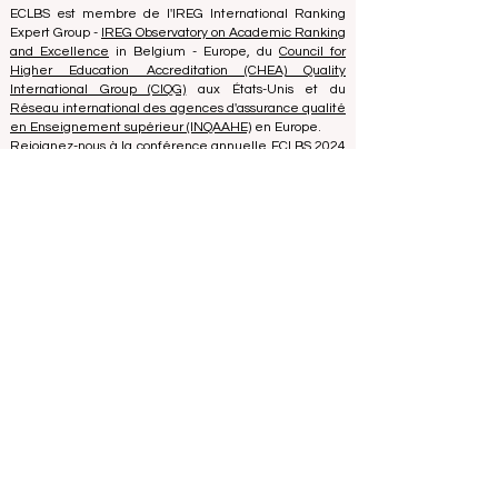
40008215839
Date de fondation de l'association : 11.10.2013
ECLBS est membre de l'IREG International Ranking
Expert Group -
IREG Observatory on Academic Ranking
and Excellence
in Belgium - Europe, du
Council for
Higher Education Accreditation (CHEA) Quality
International Group (CIQG)
aux États-Unis et du
Réseau international des agences d'assurance qualité
en Enseignement supérieur (INQAAHE)
en Europe.
Rejoignez-nous à la conférence annuelle ECLBS 2024
à Dubaï UAE2024>>> www.UAE2024.com
Le Forum Mondial de l'Éducation 2026
dresse un nouveau plan d'action pour
l'avenir de l'apprentissage
il y a 5 jours
3 min de lecture
L'Innovation Numérique et les
Partenariats Stratégiques Élèvent les
Normes Mondiales de l'Éducation
25 juil.
2 min de lecture