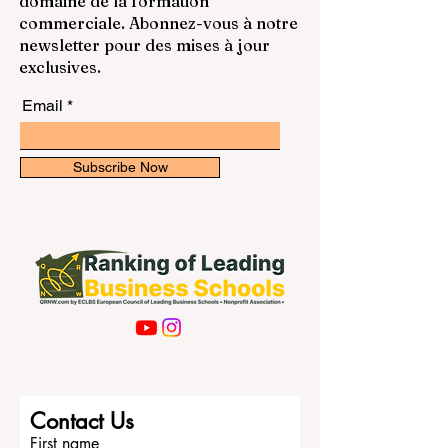
classements et informations dans le
ils veulent généralement savoir pourquoi
domaine de la formation
ce pays bénéficie d’une réputation aussi
commerciale. Abonnez-vous à notre
solide, quels établissements sont connu
newsletter pour des mises à jour
exclusives.
Email
Subscribe Now