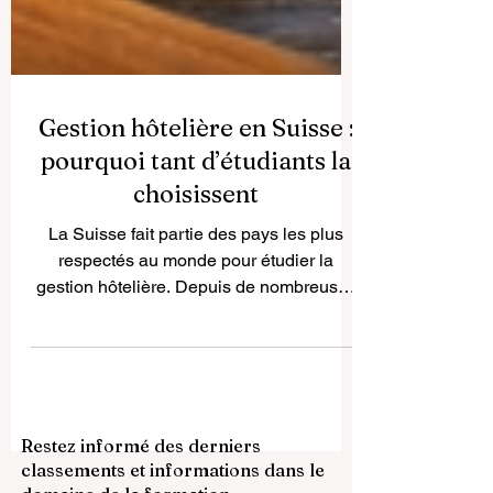
Gestion hôtelière en Suisse :
pourquoi tant d’étudiants la
choisissent
La Suisse fait partie des pays les plus
respectés au monde pour étudier la
gestion hôtelière. Depuis de nombreuses
années, des étudiants venus de différents
pays choisissent la Suisse pour sa forte
culture de l’hospitalité, son environnement
international et son approche pratique de
l’enseignement. Lorsque les gens
Restez informé des derniers
recherchent gestion hôtelière en Suisse ,