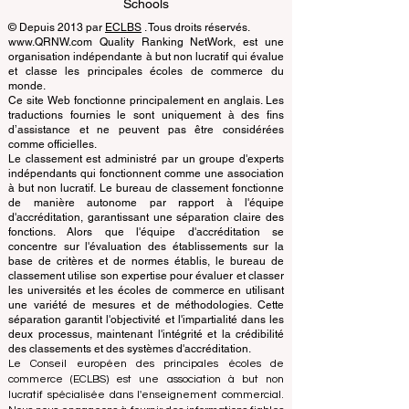
EUCDL European Council for Distance
Learning Accreditation
QRNW Ranking of Leading Business
Schools
© Depuis 2013 par
ECLBS
. Tous droits réservés.
www.QRNW.com Quality Ranking NetWork, est une
organisation indépendante à but non lucratif qui évalue
et classe les principales écoles de commerce du
monde.
Ce site Web fonctionne principalement en anglais. Les
traductions fournies le sont uniquement à des fins
d’assistance et ne peuvent pas être considérées
comme officielles.
Le classement est administré par un groupe d'experts
indépendants qui fonctionnent comme une association
à but non lucratif. Le bureau de classement fonctionne
de manière autonome par rapport à l'équipe
d'accréditation, garantissant une séparation claire des
fonctions. Alors que l'équipe d'accréditation se
concentre sur l'évaluation des établissements sur la
base de critères et de normes établis, le bureau de
classement utilise son expertise pour évaluer et classer
les universités et les écoles de commerce en utilisant
une variété de mesures et de méthodologies. Cette
séparation garantit l'objectivité et l'impartialité dans les
deux processus, maintenant l'intégrité et la crédibilité
des classements et des systèmes d'accréditation.
Le Conseil européen des principales écoles de