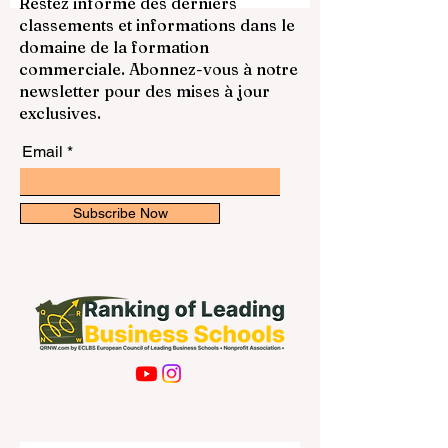
langues, découvrir de nouvelles cultures
Restez informé des derniers
et développer des compétences
classements et informations dans le
professionnelles utiles. En Europe, les
domaine de la formation
possibilités sont nombreuses : hôtels,
commerciale. Abonnez-vous à notre
restaurants, cafés, entreprises
newsletter pour des mises à jour
touristiques, stations de
exclusives.
Email
Subscribe Now